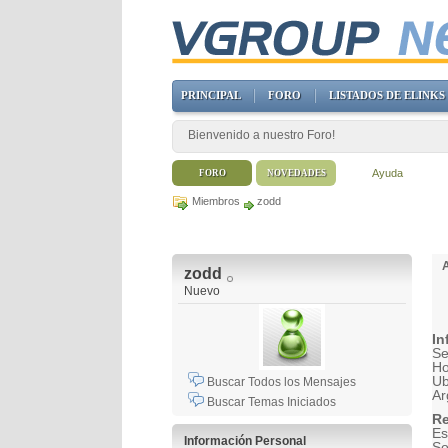
PRINCIPAL
FORO
LISTADOS DE ELINKS
Bienvenido a nuestro Foro!
Ayuda
FORO
NOVEDADES
Miembros
zodd
zodd
Nuevo
In
Se
H
Ub
Buscar Todos los Mensajes
Ar
Buscar Temas Iniciados
Re
Es
Información Personal
So