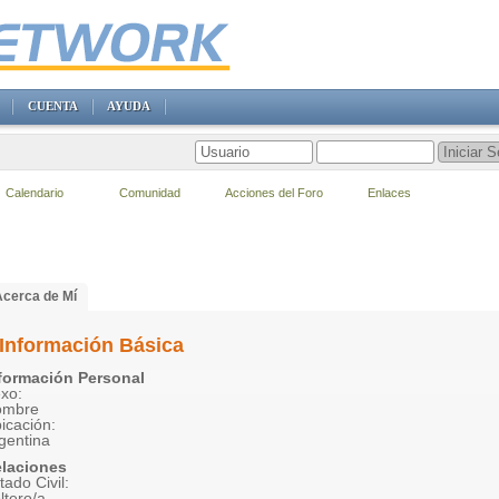
CUENTA
AYUDA
Calendario
Comunidad
Acciones del Foro
Enlaces
Acerca de Mí
Información Básica
formación Personal
xo:
ombre
icación:
gentina
laciones
tado Civil:
ltero/a