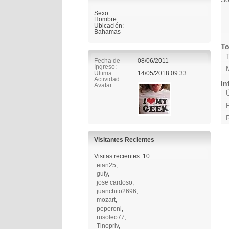
Sexo:
Hombre
Ubicación:
Bahamas
To
Fecha de
08/06/2011
Ingreso
Última
14/05/2018
09:33
Actividad
In
Avatar
Visitantes Recientes
Visitas recientes: 10
eian25
,
gufy
,
jose cardoso
,
juanchito2696
,
mozart
,
peperoni
,
rusoleo77
,
Tinopriv
,