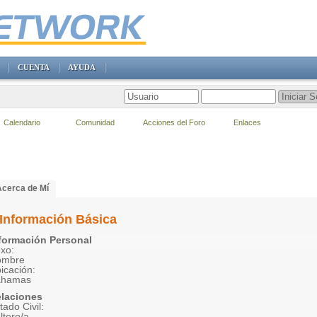
CUENTA
AYUDA
Calendario
Comunidad
Acciones del Foro
Enlaces
Acerca de Mí
Información Básica
formación Personal
xo:
ombre
icación:
ahamas
laciones
tado Civil:
ltero/a