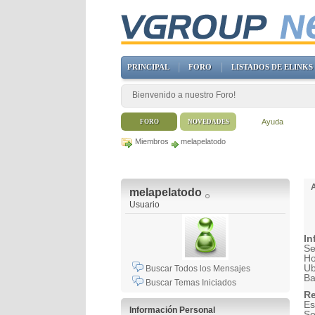
PRINCIPAL
FORO
LISTADOS DE ELINKS
Bienvenido a nuestro Foro!
Ayuda
FORO
NOVEDADES
Miembros
melapelatodo
melapelatodo
Usuario
In
Se
H
Ub
Buscar Todos los Mensajes
B
Buscar Temas Iniciados
Re
Es
Información Personal
So