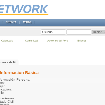
CUENTA
AYUDA
Calendario
Comunidad
Acciones del Foro
Enlaces
Acerca de Mí
Información Básica
formación Personal
xo:
jer
icación:
ile
laciones
tado Civil:
ltero/a