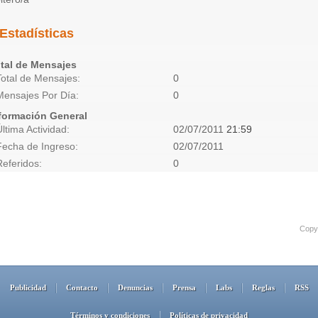
Estadísticas
tal de Mensajes
Total de Mensajes
0
Mensajes Por Día
0
formación General
Última Actividad
02/07/2011
21:59
Fecha de Ingreso
02/07/2011
Referidos
0
Copyr
Publicidad
Contacto
Denuncias
Prensa
Labs
Reglas
RSS
Términos y condiciones
Políticas de privacidad