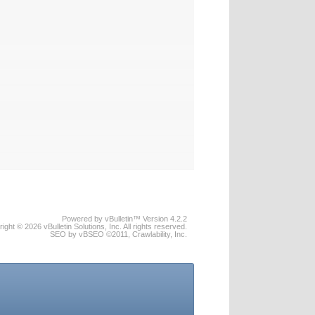
Powered by vBulletin™ Version 4.2.2
ight © 2026 vBulletin Solutions, Inc. All rights reserved.
SEO by vBSEO ©2011, Crawlability, Inc.