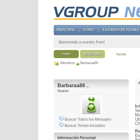
PRINCIPAL
FORO
LISTADOS DE ELINKS
Bienvenido a nuestro Foro!
Ayuda
FORO
NOVEDADES
Miembros
Barbaraa88
Barbaraa88
Nuevo
In
Se
Mu
Ub
Buscar Todos los Mensajes
Ch
Buscar Temas Iniciados
Re
Es
Información Personal
So