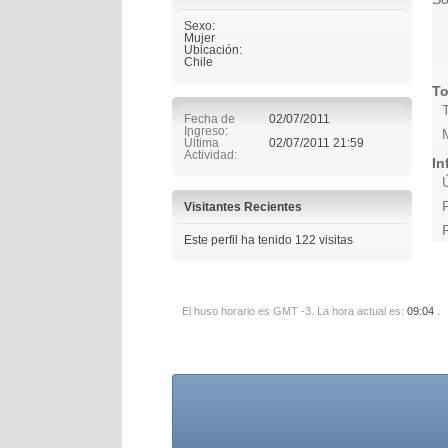
Sexo:
Mujer
Ubicación:
Chile
To
Fecha de
02/07/2011
Ingreso
Última
02/07/2011
21:59
Actividad
In
Visitantes Recientes
Este perfil ha tenido
122
visitas
El huso horario es GMT -3. La hora actual es:
09:04
.