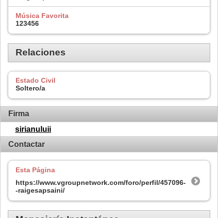
Música Favorita
123456
Relaciones
Estado Civil
Soltero/a
Firma
sirianuluii
Contactar
Esta Página
https://www.vgroupnetwork.com/foro/perfil/457096-
-raigesapsaini/