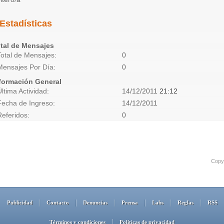
Estadísticas
tal de Mensajes
Total de Mensajes
0
Mensajes Por Día
0
formación General
Última Actividad
14/12/2011
21:12
Fecha de Ingreso
14/12/2011
Referidos
0
Copyr
Publicidad
Contacto
Denuncias
Prensa
Labs
Reglas
RSS
Términos y condiciones
Políticas de privacidad