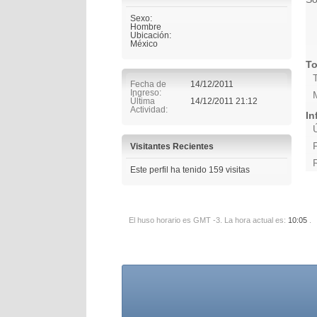
Sexo:
Hombre
Ubicación:
México
To
Fecha de
14/12/2011
Ingreso
Última
14/12/2011
21:12
Actividad
In
Visitantes Recientes
Este perfil ha tenido
159
visitas
El huso horario es GMT -3. La hora actual es:
10:05
.