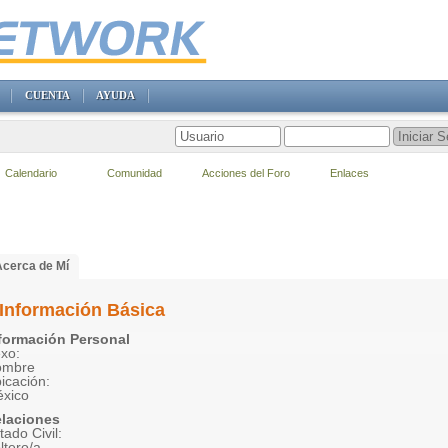
CUENTA
AYUDA
Calendario
Comunidad
Acciones del Foro
Enlaces
Acerca de Mí
Información Básica
formación Personal
xo:
ombre
icación:
xico
laciones
tado Civil:
ltero/a