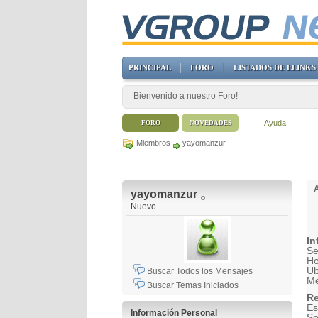
PRINCIPAL
FORO
LISTADOS DE ELINKS
Bienvenido a nuestro Foro!
Ayuda
FORO
NOVEDADES
Miembros
yayomanzur
yayomanzur
Nuevo
In
Se
H
Ub
Buscar Todos los Mensajes
Mé
Buscar Temas Iniciados
Re
Es
Información Personal
So