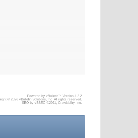
Powered by vBulletin™ Version 4.2.2
ight © 2026 vBulletin Solutions, Inc. All rights reserved.
SEO by vBSEO ©2011, Crawlability, Inc.