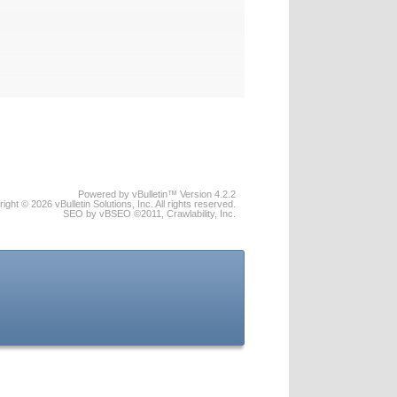
Powered by vBulletin™ Version 4.2.2
ight © 2026 vBulletin Solutions, Inc. All rights reserved.
SEO by vBSEO ©2011, Crawlability, Inc.