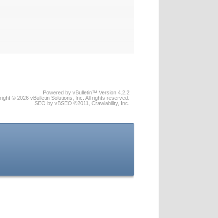
Powered by vBulletin™ Version 4.2.2
ight © 2026 vBulletin Solutions, Inc. All rights reserved.
SEO by vBSEO ©2011, Crawlability, Inc.