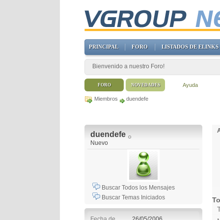
PRINCIPAL
FORO
LISTADOS DE ELINKS
Bienvenido a nuestro Foro!
Ayuda
FORO
NOVEDADES
Miembros
duendefe
duendefe
Nuevo
Buscar Todos los Mensajes
Buscar Temas Iniciados
To
Fecha de
26/05/2006