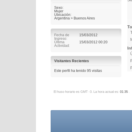
Sexo:
Mujer
Ubicación:
Argentina > Buenos Aires
To
Fecha de
15/03/2012
Ingreso
Última
15/03/2012
00:20
Actividad
In
Visitantes Recientes
Este perfil ha tenido
95
visitas
El huso horario es GMT -3. La hora actual es:
01:35
.