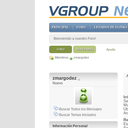
PRINCIPAL
FORO
LISTADOS DE ELINKS
Bienvenido a nuestro Foro!
Ayuda
FORO
NOVEDADES
Miembros
zmargodez
zmargodez
Nuevo
In
Se
Mu
Ub
Buscar Todos los Mensajes
Ar
Buscar Temas Iniciados
Re
Es
Información Personal
So