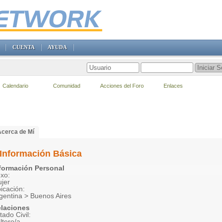
CUENTA
AYUDA
Calendario
Comunidad
Acciones del Foro
Enlaces
Acerca de Mí
Información Básica
formación Personal
xo:
jer
icación:
gentina > Buenos Aires
laciones
tado Civil:
ltero/a