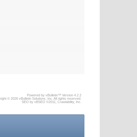
Powered by vBulletin™ Version 4.2.2
ight © 2026 vBulletin Solutions, Inc. All rights reserved.
SEO by vBSEO ©2011, Crawlability, Inc.