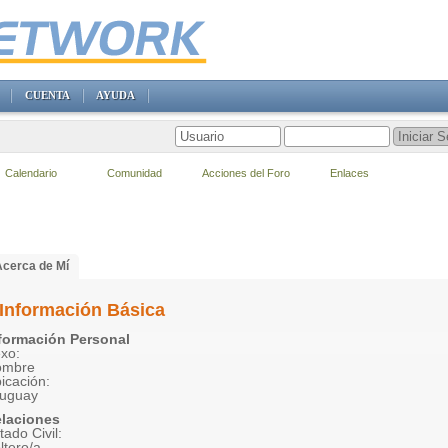
CUENTA
AYUDA
Calendario
Comunidad
Acciones del Foro
Enlaces
Acerca de Mí
Información Básica
formación Personal
xo:
ombre
icación:
uguay
laciones
tado Civil:
ltero/a