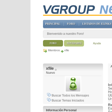
PRINCIPAL
FORO
LISTADOS DE ELINKS
Bienvenido a nuestro Foro!
Ayuda
FORO
NOVEDADES
Miembros
xfile
xfile
Nuevo
In
Se
H
Ub
Buscar Todos los Mensajes
Ur
Buscar Temas Iniciados
Re
Es
Información Personal
So