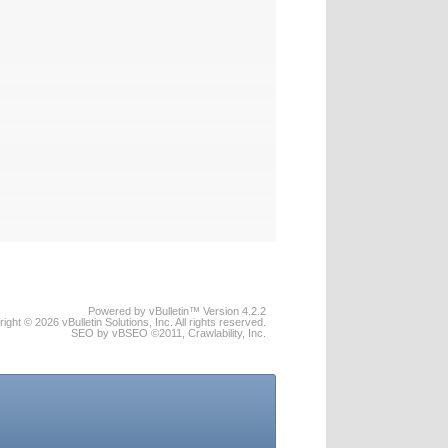
Powered by vBulletin™ Version 4.2.2
ight © 2026 vBulletin Solutions, Inc. All rights reserved.
SEO by vBSEO ©2011, Crawlability, Inc.