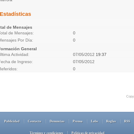
Estadísticas
tal de Mensajes
Total de Mensajes
0
Mensajes Por Día
0
formación General
Última Actividad
07/05/2012
19:37
Fecha de Ingreso
07/05/2012
Referidos
0
Copyr
Publicidad
Contacto
Denuncias
Prensa
Labs
Reglas
RSS
Términos y condiciones
Políticas de privacidad