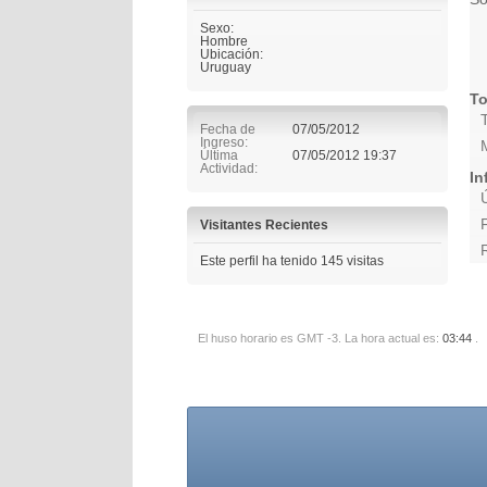
Sexo:
Hombre
Ubicación:
Uruguay
To
Fecha de
07/05/2012
Ingreso
Última
07/05/2012
19:37
Actividad
In
Visitantes Recientes
Este perfil ha tenido
145
visitas
El huso horario es GMT -3. La hora actual es:
03:44
.