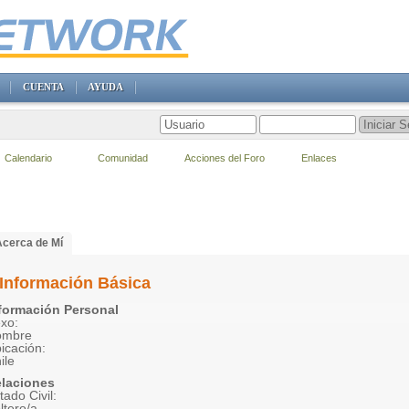
CUENTA
AYUDA
Calendario
Comunidad
Acciones del Foro
Enlaces
Acerca de Mí
Información Básica
formación Personal
xo:
ombre
icación:
ile
laciones
tado Civil:
ltero/a