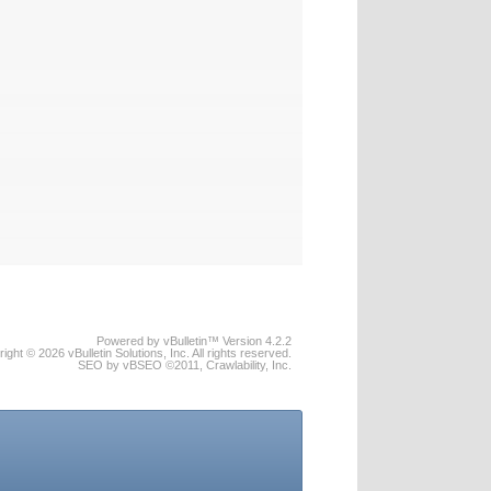
Powered by vBulletin™ Version 4.2.2
ight © 2026 vBulletin Solutions, Inc. All rights reserved.
SEO by vBSEO ©2011, Crawlability, Inc.