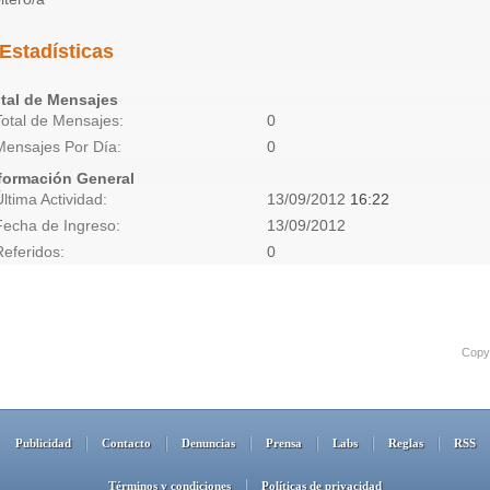
Estadísticas
tal de Mensajes
Total de Mensajes
0
Mensajes Por Día
0
formación General
Última Actividad
13/09/2012
16:22
Fecha de Ingreso
13/09/2012
Referidos
0
Copyr
Publicidad
Contacto
Denuncias
Prensa
Labs
Reglas
RSS
Términos y condiciones
Políticas de privacidad