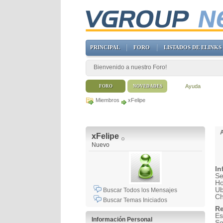
PRINCIPAL
FORO
LISTADOS DE ELINKS
Bienvenido a nuestro Foro!
Ayuda
FORO
NOVEDADES
Miembros
xFelipe
xFelipe
Nuevo
In
Se
H
Ub
Buscar Todos los Mensajes
Ch
Buscar Temas Iniciados
Re
Es
Información Personal
So