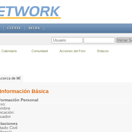
CUENTA
AYUDA
Calendario
Comunidad
Acciones del Foro
Enlaces
Acerca de Mí
Información Básica
formación Personal
xo:
ombre
icación:
uador
laciones
tado Civil:
ltero/a