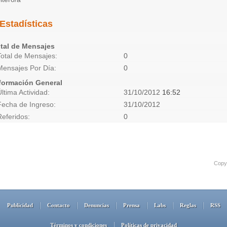
Estadísticas
tal de Mensajes
Total de Mensajes
0
Mensajes Por Día
0
formación General
Última Actividad
31/10/2012
16:52
Fecha de Ingreso
31/10/2012
Referidos
0
Copyr
Publicidad
Contacto
Denuncias
Prensa
Labs
Reglas
RSS
Términos y condiciones
Políticas de privacidad