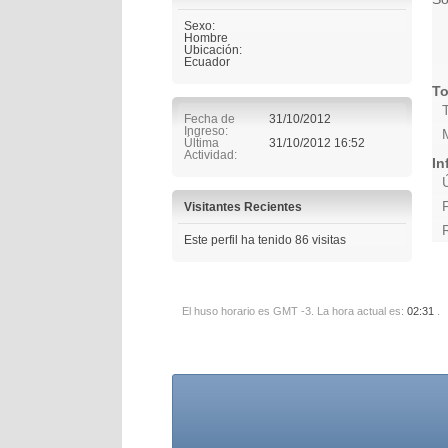
Sexo:
Hombre
Ubicación:
Ecuador
To
Fecha de
31/10/2012
Ingreso
Última
31/10/2012
16:52
Actividad
In
Visitantes Recientes
Este perfil ha tenido
86
visitas
El huso horario es GMT -3. La hora actual es:
02:31
.