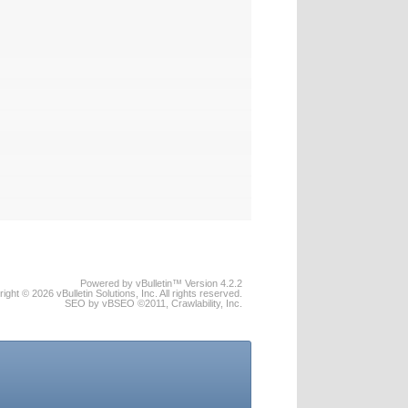
Powered by vBulletin™ Version 4.2.2
ight © 2026 vBulletin Solutions, Inc. All rights reserved.
SEO by vBSEO ©2011, Crawlability, Inc.