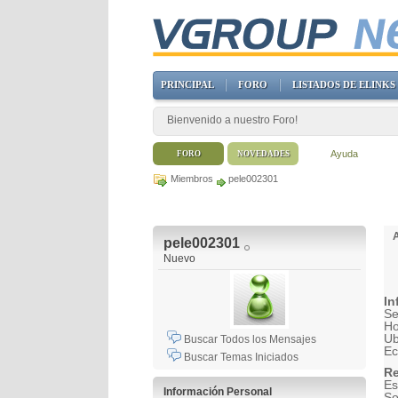
PRINCIPAL
FORO
LISTADOS DE ELINKS
Bienvenido a nuestro Foro!
Ayuda
FORO
NOVEDADES
Miembros
pele002301
pele002301
Nuevo
In
Se
H
Ub
Buscar Todos los Mensajes
Ec
Buscar Temas Iniciados
Re
Es
Información Personal
So