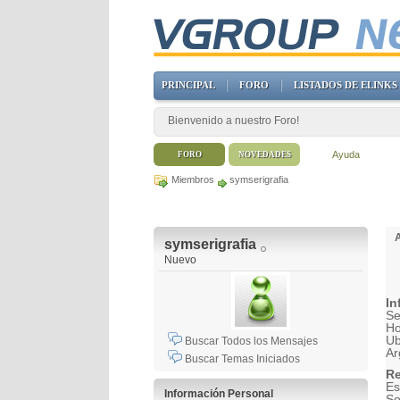
PRINCIPAL
FORO
LISTADOS DE ELINKS
Bienvenido a nuestro Foro!
Ayuda
FORO
NOVEDADES
Miembros
symserigrafia
symserigrafia
Nuevo
In
Se
H
Ub
Buscar Todos los Mensajes
Ar
Buscar Temas Iniciados
Re
Es
Información Personal
So