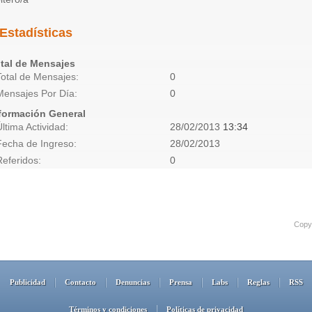
Estadísticas
tal de Mensajes
Total de Mensajes
0
Mensajes Por Día
0
formación General
Última Actividad
28/02/2013
13:34
Fecha de Ingreso
28/02/2013
Referidos
0
Copyr
Publicidad
Contacto
Denuncias
Prensa
Labs
Reglas
RSS
Términos y condiciones
Políticas de privacidad