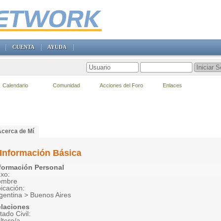
CUENTA
AYUDA
Calendario
Comunidad
Acciones del Foro
Enlaces
Acerca de Mí
Información Básica
formación Personal
xo:
ombre
icación:
gentina > Buenos Aires
laciones
tado Civil:
ltero/a