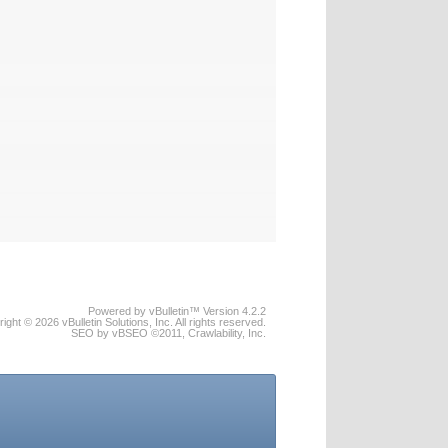
Powered by vBulletin™ Version 4.2.2
ight © 2026 vBulletin Solutions, Inc. All rights reserved.
SEO by vBSEO ©2011, Crawlability, Inc.