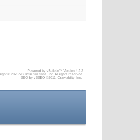
Powered by vBulletin™ Version 4.2.2
ight © 2026 vBulletin Solutions, Inc. All rights reserved.
SEO by vBSEO ©2011, Crawlability, Inc.