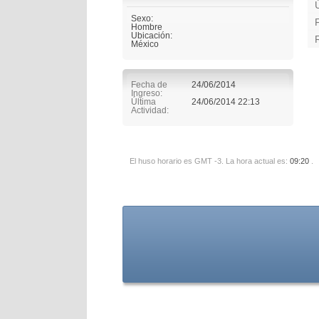
Sexo:
Hombre
Ubicación:
México
Fecha de
24/06/2014
Ingreso
Última
24/06/2014
22:13
Actividad
El huso horario es GMT -3. La hora actual es:
09:20
.