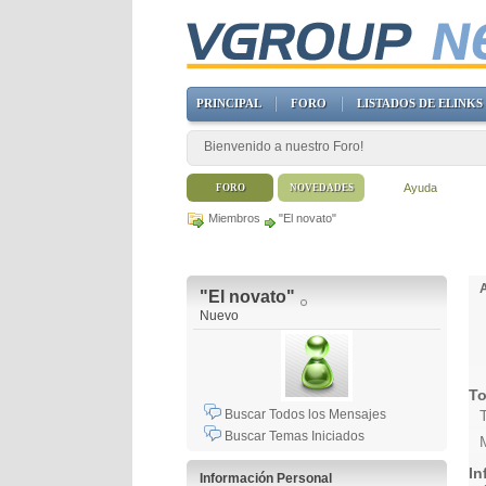
PRINCIPAL
FORO
LISTADOS DE ELINKS
Bienvenido a nuestro Foro!
Ayuda
FORO
NOVEDADES
Miembros
"El novato"
"El novato"
Nuevo
To
Buscar Todos los Mensajes
Buscar Temas Iniciados
In
Información Personal