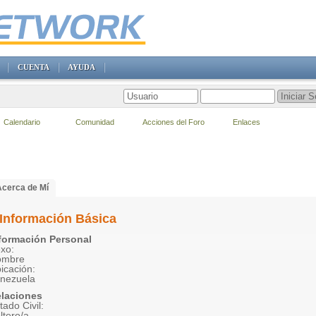
CUENTA
AYUDA
Calendario
Comunidad
Acciones del Foro
Enlaces
Acerca de Mí
Información Básica
formación Personal
xo:
ombre
icación:
nezuela
laciones
tado Civil:
ltero/a