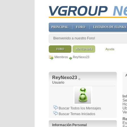
PRINCIPAL
FORO
LISTADOS DE ELINKS
Bienvenido a nuestro Foro!
Ayuda
FORO
NOVEDADES
Miembros
ReyNexo23
ReyNexo23
Usuario
In
Se
H
Ub
Buscar Todos los Mensajes
Ve
Buscar Temas Iniciados
Re
Es
Información Personal
So