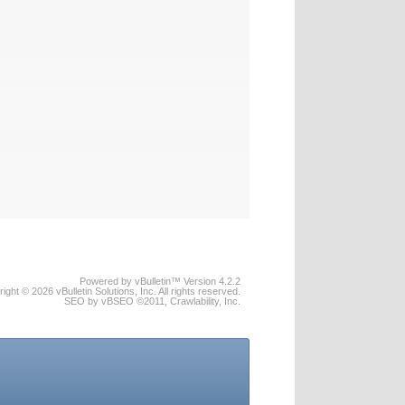
Powered by vBulletin™ Version 4.2.2
ight © 2026 vBulletin Solutions, Inc. All rights reserved.
SEO by vBSEO ©2011, Crawlability, Inc.