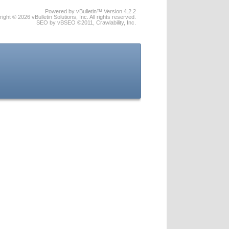
Powered by vBulletin™ Version 4.2.2
ight © 2026 vBulletin Solutions, Inc. All rights reserved.
SEO by vBSEO ©2011, Crawlability, Inc.