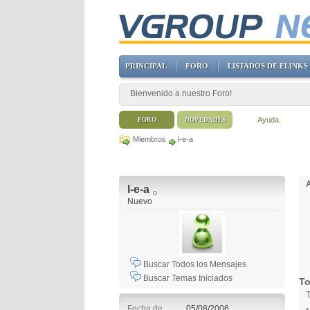
PRINCIPAL
FORO
LISTADOS DE ELINKS
Bienvenido a nuestro Foro!
Ayuda
FORO
NOVEDADES
Miembros
l-e-a
l-e-a
Nuevo
Buscar Todos los Mensajes
Buscar Temas Iniciados
To
Fecha de
05/08/2006