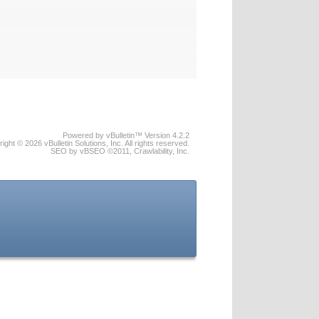
Powered by vBulletin™ Version 4.2.2
ight © 2026 vBulletin Solutions, Inc. All rights reserved.
SEO by vBSEO ©2011, Crawlability, Inc.