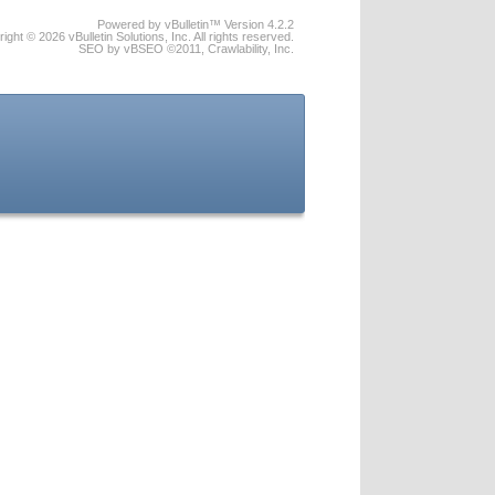
Powered by vBulletin™ Version 4.2.2
ight © 2026 vBulletin Solutions, Inc. All rights reserved.
SEO by vBSEO ©2011, Crawlability, Inc.