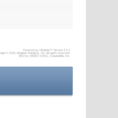
Powered by vBulletin™ Version 4.2.2
ight © 2026 vBulletin Solutions, Inc. All rights reserved.
SEO by vBSEO ©2011, Crawlability, Inc.