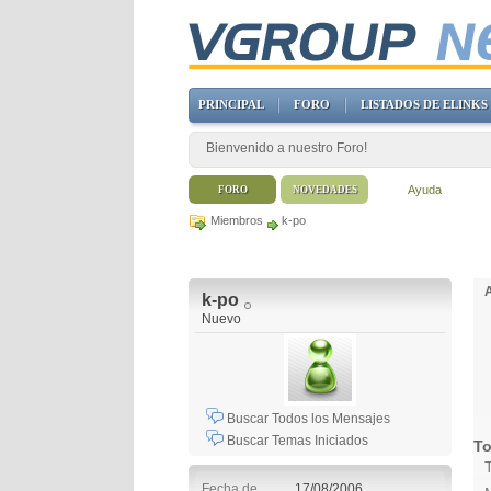
PRINCIPAL
FORO
LISTADOS DE ELINKS
Bienvenido a nuestro Foro!
Ayuda
FORO
NOVEDADES
Miembros
k-po
k-po
Nuevo
Buscar Todos los Mensajes
Buscar Temas Iniciados
To
Fecha de
17/08/2006