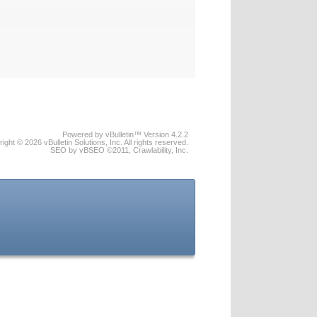
Powered by vBulletin™ Version 4.2.2
ight © 2026 vBulletin Solutions, Inc. All rights reserved.
SEO by vBSEO ©2011, Crawlability, Inc.