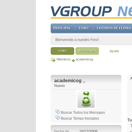
PRINCIPAL
FORO
LISTADOS DE ELINKS
Bienvenido a nuestro Foro!
Ayuda
FORO
NOVEDADES
Miembros
academicog
academicog
Nuevo
Buscar Todos los Mensajes
Buscar Temas Iniciados
To
Fecha de
16/12/2006