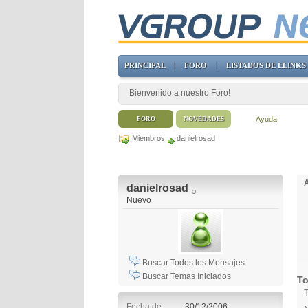
PRINCIPAL
FORO
LISTADOS DE ELINKS
Bienvenido a nuestro Foro!
Ayuda
FORO
NOVEDADES
Miembros
danielrosad
danielrosad
Nuevo
Buscar Todos los Mensajes
Buscar Temas Iniciados
To
Fecha de
30/12/2006