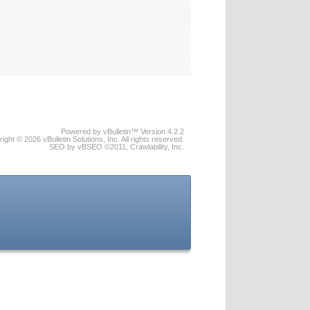
Powered by vBulletin™ Version 4.2.2
ight © 2026 vBulletin Solutions, Inc. All rights reserved.
SEO by vBSEO ©2011, Crawlability, Inc.