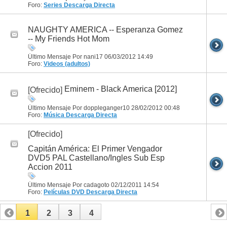
Foro:
Series
Descarga Directa
NAUGHTY AMERICA -- Esperanza Gomez
-- My Friends Hot Mom
Último Mensaje Por nani17 06/03/2012
14:49
Foro:
Videos (adultos)
Eminem - Black America [2012]
[Ofrecido]
Último Mensaje Por doppleganger10 28/02/2012
00:48
Foro:
Música
Descarga Directa
[Ofrecido]
Capitán América: El Primer Vengador
DVD5 PAL Castellano/Ingles Sub Esp
Accion 2011
Último Mensaje Por cadagoto 02/12/2011
14:54
Foro:
Películas DVD
Descarga Directa
1
2
3
4