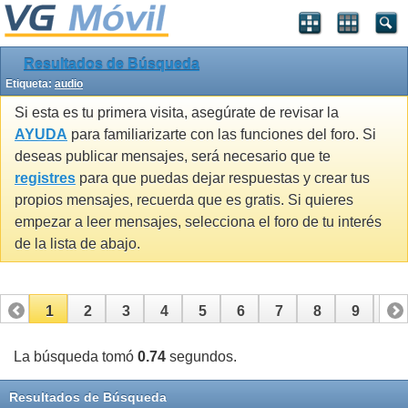
Resultados de Búsqueda
Etiqueta:
audio
Si esta es tu primera visita, asegúrate de revisar la
AYUDA
para familiarizarte con las funciones del foro. Si
deseas publicar mensajes, será necesario que te
registres
para que puedas dejar respuestas y crear tus
propios mensajes, recuerda que es gratis. Si quieres
empezar a leer mensajes, selecciona el foro de tu interés
de la lista de abajo.
1
2
3
4
5
6
7
8
9
10
11
12
13
14
15
16
17
La búsqueda tomó
0.74
segundos.
Resultados de Búsqueda