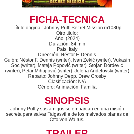
FICHA-TECNICA
Título original: Johnny Puff: Secret Mission m1080p
Otro título:
Año: (2024)
Duración: 84 min
País: Italy
Dirección: Néstor F. Dennis
Guión: Néstor F. Dennis (writer), Ivan Zekić (writer), Vukasin
Soc (writer), Mateja Popović (writer), Stojan Đorđević
(writer), Petar Mihajlović (writer), Jelena Andelovski (writer)
Reparto: Johnny Depp, Drew Crosby
Clasificación: N/A
Género: Animación, Familia
SINOPSIS
Johnny Puff y sus amigos se embarcan en una misión
secreta para salvar Taigasville de los malvados planes de
Otto von Walrus.
TRAILER