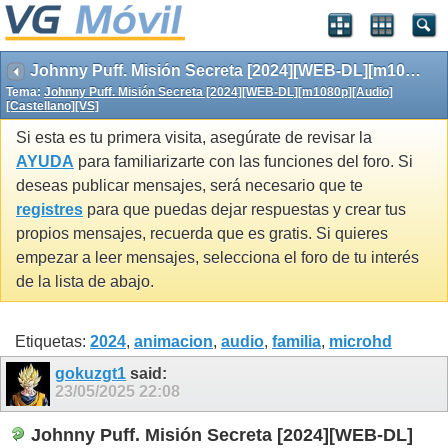
Johnny Puff. Misión Secreta [2024][WEB-DL][m1080p][Audio][Castellano][VS]
Tema:
Johnny Puff. Misión Secreta [2024][WEB-DL][m1080p][Audio]
[Castellano][VS]
Si esta es tu primera visita, asegúrate de revisar la
AYUDA
para familiarizarte con las funciones del foro. Si
deseas publicar mensajes, será necesario que te
registres
para que puedas dejar respuestas y crear tus
propios mensajes, recuerda que es gratis. Si quieres
empezar a leer mensajes, selecciona el foro de tu interés
de la lista de abajo.
Etiquetas:
2024
,
animacion
,
audio
,
familia
,
microhd
gokuzgt1
said:
23/05/2025
22:08
Johnny Puff. Misión Secreta [2024][WEB-DL]