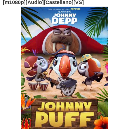
[m1080p][Audio][Castellano][VS]