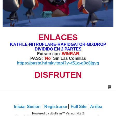
ENLACES
KATFILE-NITROFLARE-RAPIDGATOR-MIXDROP
DIVIDIDO EN 2 PARTES
Extraer con
:
WINRAR
PASS
:
¨No¨
Sin Las Comillas
https://paste.hdmkv.top/?v=t51g-q0c8jqvq
DISFRUTEN
Iniciar Sesión
Registrarse
Full Site
Arriba
Powered by vBulletin™ Version 4.2.2