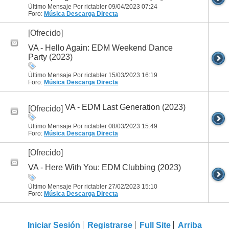
Último Mensaje Por rictabler 09/04/2023
07:24
Foro:
Música
Descarga Directa
[Ofrecido]
VA - Hello Again: EDM Weekend Dance
Party (2023)
Último Mensaje Por rictabler 15/03/2023
16:19
Foro:
Música
Descarga Directa
VA - EDM Last Generation (2023)
[Ofrecido]
Último Mensaje Por rictabler 08/03/2023
15:49
Foro:
Música
Descarga Directa
[Ofrecido]
VA - Here With You: EDM Clubbing (2023)
Último Mensaje Por rictabler 27/02/2023
15:10
Foro:
Música
Descarga Directa
Iniciar Sesión
Registrarse
Full Site
Arriba