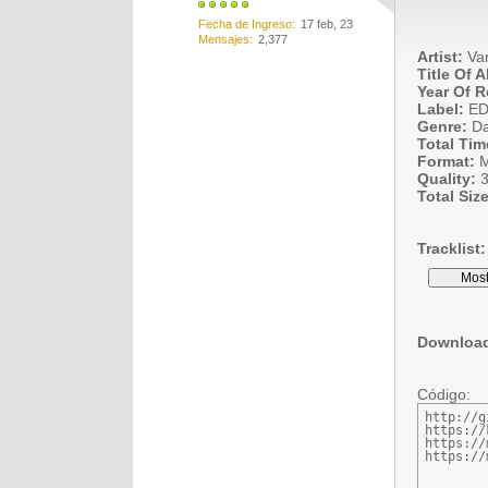
Fecha de Ingreso
17 feb, 23
Mensajes
2,377
Artist:
Var
Title Of 
Year Of R
Label:
ED
Genre:
Da
Total Tim
Format:
M
Quality:
3
Total Size
Tracklist:
Downloa
Código:
http://g
https://
https://
https://