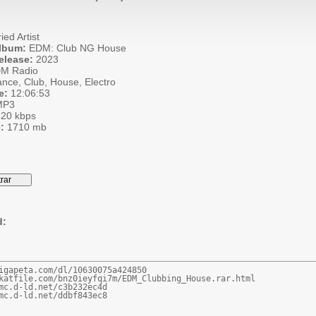
ied Artist
Album:
EDM: Club NG House
elease:
2023
M Radio
nce, Club, House, Electro
e:
12:06:53
P3
20 kbps
:
1710 mb
d:
igapeta.com/dl/10630075a424850

katfile.com/bnz0ieyfqi7m/EDM_Clubbing_House.rar.html

mc.d-ld.net/c3b232ec4d

mc.d-ld.net/ddbf843ec8