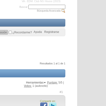
VA - EDM: Club NG House (2023)
Buscar
Búsqueda Avanzada
Ayuda
Registrarse
¿Recordarme?
Resultados 1 al 1 de 1
Herramientas
Puntaje:
5
/5 |
Votos:
1
(autovoto)
#1
Compartir en: