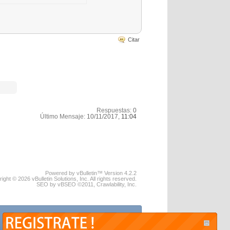
Citar
Respuestas:
0
Último Mensaje:
10/11/2017,
11:04
Powered by vBulletin™ Version 4.2.2
ight © 2026 vBulletin Solutions, Inc. All rights reserved.
SEO by vBSEO ©2011, Crawlability, Inc.