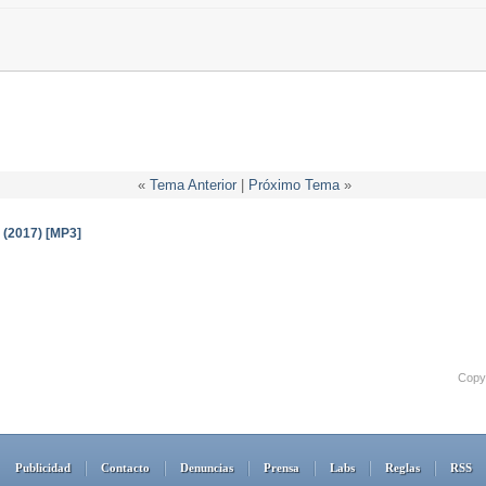
«
Tema Anterior
|
Próximo Tema
»
 (2017) [MP3]
Copyr
Publicidad
Contacto
Denuncias
Prensa
Labs
Reglas
RSS