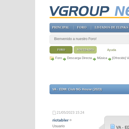
PRINCIPAL
FORO
LISTADOS DE ELINKS
Bienvenido a nuestro Foro!
Ayuda
FORO
NOVEDADES
Foro
Descarga Directa
Música
[Ofrecido] 
VA - EDM: Club NG House (2023)
21/05/2023
15:24
rictabler
Usuario
VA - E