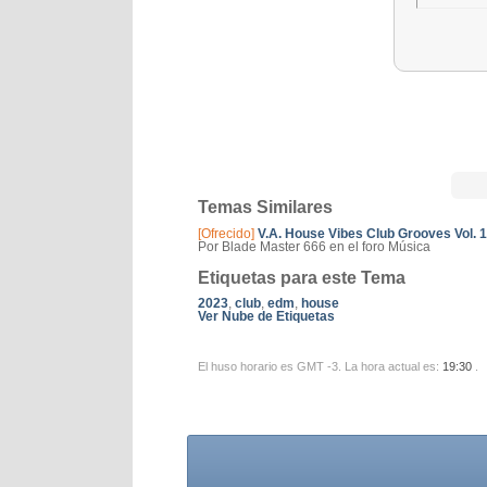
Temas Similares
[Ofrecido]
V.A. House Vibes Club Grooves Vol. 1
Por Blade Master 666 en el foro Música
Etiquetas para este Tema
2023
,
club
,
edm
,
house
Ver Nube de Etiquetas
El huso horario es GMT -3. La hora actual es:
19:30
.