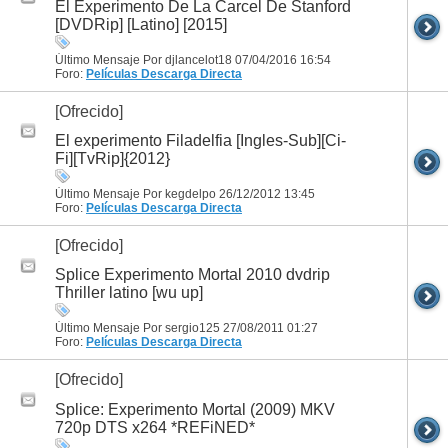
El Experimento De La Carcel De Stanford
[DVDRip] [Latino] [2015]
Último Mensaje Por djlancelot18 07/04/2016
16:54
Foro:
Películas
Descarga Directa
[Ofrecido]
El experimento Filadelfia [Ingles-Sub][Ci-
Fi][TvRip]{2012}
Último Mensaje Por kegdelpo 26/12/2012
13:45
Foro:
Películas
Descarga Directa
[Ofrecido]
Splice Experimento Mortal 2010 dvdrip
Thriller latino [wu up]
Último Mensaje Por sergio125 27/08/2011
01:27
Foro:
Películas
Descarga Directa
[Ofrecido]
Splice: Experimento Mortal (2009) MKV
720p DTS x264 *REFiNED*