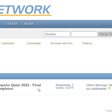
CUENTA
AYUDA
Calendario
Comunidad
Acciones del Foro
Enlaces
peón Qatar 2022 - Final
Respuestas
: 2
Último Mensaje: 0
Visitas: 10,879
21:47
ompletos
por
carlitosway
Copyr