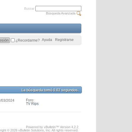
Buscar
Búsqueda Avanzada
Ayuda
Registrarse
¿Recordarme?
La búsqueda tomó
0.02
segundos.
Foro:
8/03/2024
TV Rips
Powered by vBulletin™ Version 4.2.2
ight © 2026 vBulletin Solutions, Inc. All rights reserved.