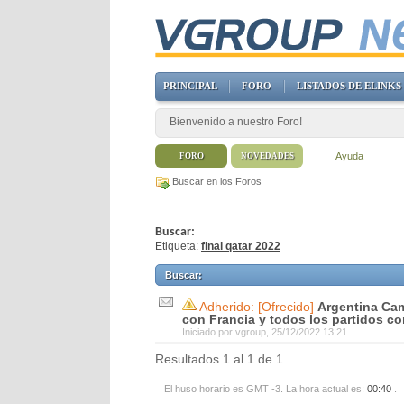
PRINCIPAL
FORO
LISTADOS DE ELINKS
Bienvenido a nuestro Foro!
Ayuda
FORO
NOVEDADES
Buscar en los Foros
Buscar:
Etiqueta:
final qatar 2022
Buscar
:
Adherido: [Ofrecido]
Argentina Cam
con Francia y todos los partidos c
Iniciado por
vgroup
, 25/12/2022 13:21
Resultados 1 al 1 de 1
El huso horario es GMT -3. La hora actual es:
00:40
.