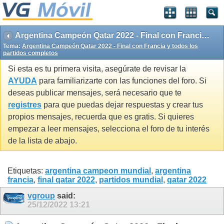
Argentina Campeón Qatar 2022 - Final con Francia y todos los partidos completos
Tema:
Argentina Campeón Qatar 2022 - Final con Francia y todos los
partidos completos
Si esta es tu primera visita, asegúrate de revisar la
AYUDA
para familiarizarte con las funciones del foro. Si
deseas publicar mensajes, será necesario que te
registres
para que puedas dejar respuestas y crear tus
propios mensajes, recuerda que es gratis. Si quieres
empezar a leer mensajes, selecciona el foro de tu interés
de la lista de abajo.
Etiquetas:
argentina campeon mundial
,
argentina
francia
,
final qatar 2022
,
partidos mundial
,
qatar 2022
vgroup
said:
25/12/2022
13:21