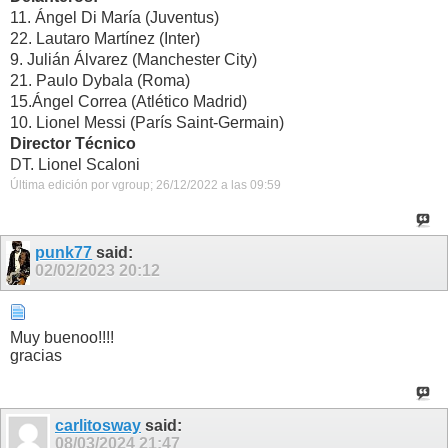
11. Ángel Di María (Juventus)
22. Lautaro Martínez (Inter)
9. Julián Álvarez (Manchester City)
21. Paulo Dybala (Roma)
15.Ángel Correa (Atlético Madrid)
10. Lionel Messi (París Saint-Germain)
Director Técnico
DT. Lionel Scaloni
Última edición por vgroup; 26/12/2022 a las
09:59
punk77
said:
02/02/2023
20:12
Muy buenoo!!!!
gracias
carlitosway
said:
08/03/2024
21:47