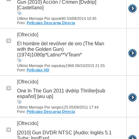
Gun (2010) Acción / Crimen [Dvdrip]
[Castellano]
Último Mensaje Por spook90 03/08/2014
10:45
Foro:
Películas
Descarga Directa
[Ofrecido]
El hombre del revólver de oro (The Man
with the Golden Gun)
(1974)1080p*Latino**VTeam*
Último Mensaje Por sapukay1966 08/10/2015
21:55
Foro:
Películas HD
[Ofrecido]
One In The Gun 2011 dvdrip Thriller[sub
español] [wu up]
Último Mensaje Por sergio125 05/09/2011
17:44
Foro:
Películas
Descarga Directa
[Ofrecido]
[2010] Gun DVDR NTSC [Audio: Inglés 5.1
Subs: Ing/Esp]