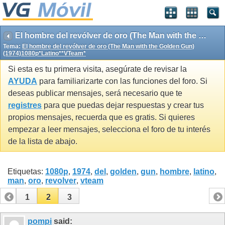
El hombre del revólver de oro (The Man with the Golden Gun)(1974)1080p*Latino**VTeam*
Tema:
El hombre del revólver de oro (The Man with the Golden Gun)
(1974)1080p*Latino**VTeam*
Si esta es tu primera visita, asegúrate de revisar la
AYUDA
para familiarizarte con las funciones del foro. Si
deseas publicar mensajes, será necesario que te
registres
para que puedas dejar respuestas y crear tus
propios mensajes, recuerda que es gratis. Si quieres
empezar a leer mensajes, selecciona el foro de tu interés
de la lista de abajo.
Etiquetas:
1080p
,
1974
,
del
,
golden
,
gun
,
hombre
,
latino
,
man
,
oro
,
revolver
,
vteam
1
2
3
pompi
said: