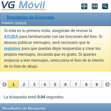
Resultados de Búsqueda
Etiqueta:
misterio
Si esta es tu primera visita, asegúrate de revisar la
AYUDA
para familiarizarte con las funciones del foro. Si
deseas publicar mensajes, será necesario que te
registres
para que puedas dejar respuestas y crear tus
propios mensajes, recuerda que es gratis. Si quieres
empezar a leer mensajes, selecciona el foro de tu interés
de la lista de abajo.
1
2
3
4
5
6
7
8
9
10
11
12
13
14
15
16
La búsqueda tomó
0.04
segundos.
Resultados de Búsqueda