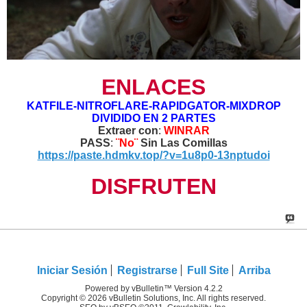
ENLACES
KATFILE-NITROFLARE-RAPIDGATOR-MIXDROP
DIVIDIDO EN 2 PARTES
Extraer con
:
WINRAR
PASS
:
¨No¨
Sin Las Comillas
https://paste.hdmkv.top/?v=1u8p0-13nptudoi
DISFRUTEN
Iniciar Sesión
Registrarse
Full Site
Arriba
Powered by vBulletin™ Version 4.2.2
Copyright © 2026 vBulletin Solutions, Inc. All rights reserved.