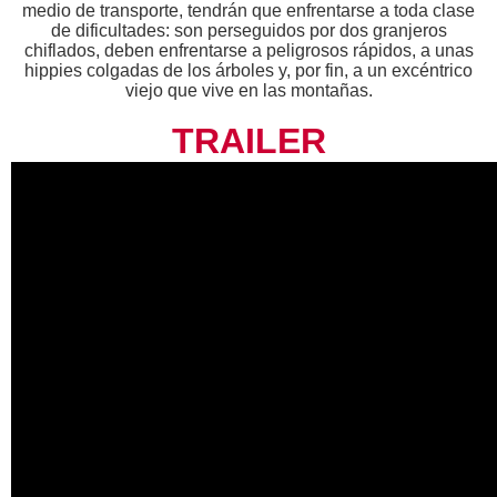
medio de transporte, tendrán que enfrentarse a toda clase
de dificultades: son perseguidos por dos granjeros
chiflados, deben enfrentarse a peligrosos rápidos, a unas
hippies colgadas de los árboles y, por fin, a un excéntrico
viejo que vive en las montañas.
TRAILER