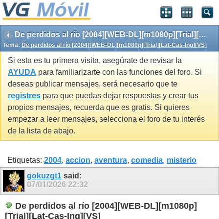
De perdidos al río [2004][WEB-DL][m1080p][Trial][Lat-Cas-Ing][VS]
Tema:
De perdidos al río [2004][WEB-DL][m1080p][Trial][Lat-Cas-Ing][VS]
Si esta es tu primera visita, asegúrate de revisar la
AYUDA
para familiarizarte con las funciones del foro. Si
deseas publicar mensajes, será necesario que te
registres
para que puedas dejar respuestas y crear tus
propios mensajes, recuerda que es gratis. Si quieres
empezar a leer mensajes, selecciona el foro de tu interés
de la lista de abajo.
Etiquetas:
2004
,
accion
,
aventura
,
comedia
,
misterio
gokuzgt1
said:
07/01/2026
22:32
De perdidos al río [2004][WEB-DL][m1080p]
[Trial][Lat-Cas-Ing][VS]