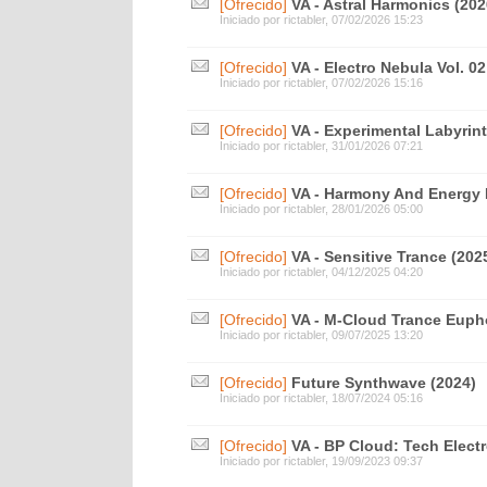
[Ofrecido]
VA - Astral Harmonics (202
Iniciado por
rictabler
, 07/02/2026 15:23
[Ofrecido]
VA - Electro Nebula Vol. 02
Iniciado por
rictabler
, 07/02/2026 15:16
[Ofrecido]
VA - Experimental Labyrint
Iniciado por
rictabler
, 31/01/2026 07:21
[Ofrecido]
VA - Harmony And Energy 
Iniciado por
rictabler
, 28/01/2026 05:00
[Ofrecido]
VA - Sensitive Trance (202
Iniciado por
rictabler
, 04/12/2025 04:20
[Ofrecido]
VA - M-Cloud Trance Eupho
Iniciado por
rictabler
, 09/07/2025 13:20
[Ofrecido]
Future Synthwave (2024)
Iniciado por
rictabler
, 18/07/2024 05:16
[Ofrecido]
VA - BP Cloud: Tech Elect
Iniciado por
rictabler
, 19/09/2023 09:37