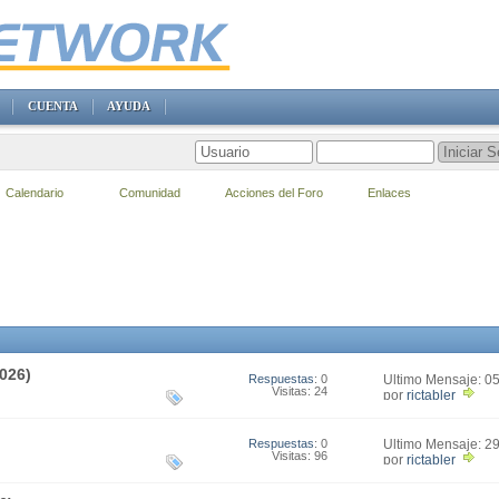
CUENTA
AYUDA
Calendario
Comunidad
Acciones del Foro
Enlaces
026)
Respuestas
: 0
Último Mensaje: 0
Visitas: 24
17:51
por
rictabler
Respuestas
: 0
Último Mensaje: 2
Visitas: 96
17:53
por
rictabler