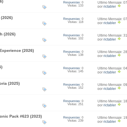
6)
Respuestas
: 0
Último Mensaje: 0
Visitas: 133
15:23
por
rictabler
 (2026)
Respuestas
: 0
Último Mensaje: 0
Visitas: 118
15:16
por
rictabler
h (2026)
Respuestas
: 0
Último Mensaje: 3
Visitas: 102
07:21
por
rictabler
Experience (2026)
Respuestas
: 0
Último Mensaje: 2
Visitas: 138
05:00
por
rictabler
5)
Respuestas
: 0
Último Mensaje: 0
Visitas: 145
04:20
por
rictabler
ria (2025)
Respuestas
: 0
Último Mensaje: 0
Visitas: 152
13:20
por
rictabler
Respuestas
: 0
Último Mensaje: 1
Visitas: 251
05:16
por
rictabler
ronic Pack #623 (2023)
Respuestas
: 0
Último Mensaje: 1
Visitas: 239
09:37
por
rictabler