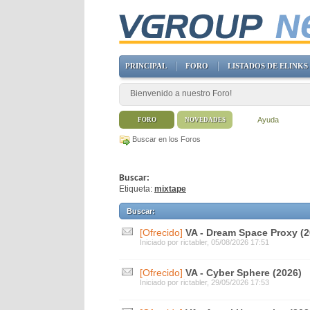
PRINCIPAL
FORO
LISTADOS DE ELINKS
Bienvenido a nuestro Foro!
Ayuda
FORO
NOVEDADES
Buscar en los Foros
Buscar:
Etiqueta:
mixtape
Buscar
:
[Ofrecido]
VA - Dream Space Proxy (2
Iniciado por
rictabler
, 05/08/2026 17:51
[Ofrecido]
VA - Cyber Sphere (2026)
Iniciado por
rictabler
, 29/05/2026 17:53