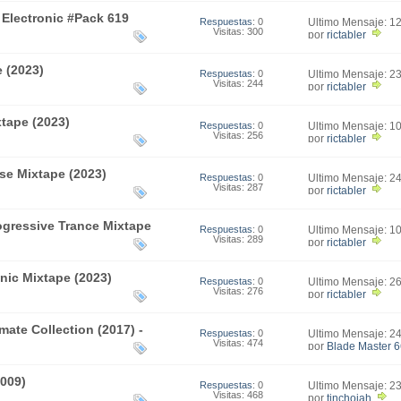
Electronic #Pack 619
Respuestas
: 0
Último Mensaje: 1
Visitas: 300
03:25
por
rictabler
e (2023)
Respuestas
: 0
Último Mensaje: 2
Visitas: 244
14:21
por
rictabler
tape (2023)
Respuestas
: 0
Último Mensaje: 1
Visitas: 256
09:25
por
rictabler
se Mixtape (2023)
Respuestas
: 0
Último Mensaje: 2
Visitas: 287
16:05
por
rictabler
ogressive Trance Mixtape
Respuestas
: 0
Último Mensaje: 1
Visitas: 289
16:22
por
rictabler
onic Mixtape (2023)
Respuestas
: 0
Último Mensaje: 2
Visitas: 276
12:24
por
rictabler
mate Collection (2017) -
Respuestas
: 0
Último Mensaje: 2
Visitas: 474
12:15
por
Blade Master 
2009)
Respuestas
: 0
Último Mensaje: 2
Visitas: 468
19:49
por
tinchojah