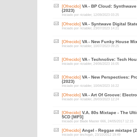
[Ofrecido]
VA - BP Cloud: Synthwave 
(2023)
Iniciado por
rictabler
, 12/09/2023 03:25
[Ofrecido]
VA - Syntwave Digital Stat
Iniciado por
rictabler
, 23/07/2023 14:21
[Ofrecido]
VA - New Funky House Mix
Iniciado por
rictabler
, 10/07/2023 09:25
[Ofrecido]
VA - Technolive: Tech Hou
Iniciado por
rictabler
, 24/06/2023 16:05
[Ofrecido]
VA - New Perspectives: Pr
(2023)
Iniciado por
rictabler
, 10/04/2023 16:22
[Ofrecido]
VA - Art Of Groove: Electr
Iniciado por
rictabler
, 26/03/2023 12:24
[Ofrecido]
V.A. 80s Mixtape - The Ulti
5CD [MP3]
Iniciado por
Blade Master 666
, 24/05/2017 12:15
[Ofrecido]
Angel - Reggae mixtape (
Iniciado por
tinchojah
, 23/10/2012 19:49