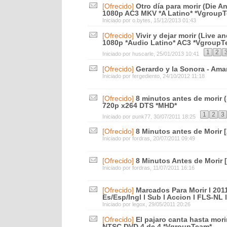
[Ofrecido]
Otro día para morir (Die 
1080p AC3 MKV *A Latino* *Vgroup
Iniciado por
o.bytes
, 15/12/2013 01:43
[Ofrecido]
Vivir y dejar morir (Live a
1080p *Audio Latino* AC3 *Vgroup
1
2
Iniciado por
huscarle
, 25/01/2013 10:41
[Ofrecido]
Gerardo y la Sonora - Amar
Iniciado por
fergediento
, 24/10/2012 11:18
[Ofrecido]
8 minutos antes de morir 
720p x264 DTS *MHD*
1
2
3
Iniciado por
punk77
, 30/07/2011 18:25
[Ofrecido]
8 Minutos antes de Morir [
Iniciado por
fordras
, 20/07/2011 09:49
[Ofrecido]
8 Minutos Antes de Morir [
Iniciado por
fordras
, 11/07/2011 16:16
[Ofrecido]
Marcados Para Morir l 2011
Es/Esp/Ingl l Sub l Accion l FLS-NL l
Iniciado por
legox
, 29/05/2011 20:26
[Ofrecido]
El pajaro canta hasta mori
NTSC DVD 4 de 4 *VgroupTeam*