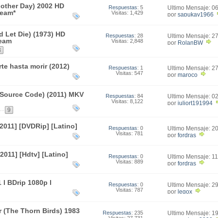
Another Day) 2002 HD
Respuestas
: 5
Último Mensaje: 0
Team*
Visitas: 1,429
00:15
por
sapukay1966
nd Let Die) (1973) HD
Respuestas
: 28
Último Mensaje: 2
Team
Visitas: 2,848
00:17
por
RolanBW
3
te hasta morir (2012)
Respuestas
: 1
Último Mensaje: 2
Visitas: 547
03:40
por
maroco
(Source Code) (2011) MKV
Respuestas
: 84
Último Mensaje: 0
Visitas: 8,122
18:32
por
juliort191994
...
9
2011] [DVDRip] [Latino]
Respuestas
: 0
Último Mensaje: 2
Visitas: 781
09:49
por
fordras
2011] [Hdtv] [Latino]
Respuestas
: 0
Último Mensaje: 1
Visitas: 889
16:16
por
fordras
 l BDrip 1080p l
Respuestas
: 0
Último Mensaje: 2
Visitas: 787
20:26
por
legox
r (The Thorn Birds) 1983
Respuestas
: 235
Último Mensaje: 1
Visitas: 27,731