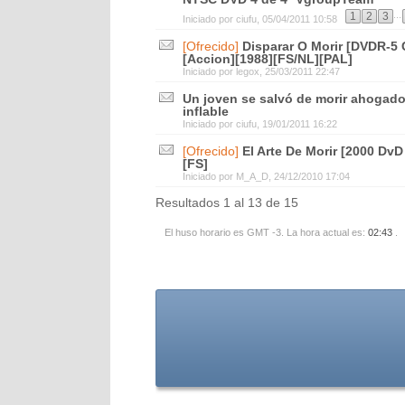
...
1
2
3
Iniciado por
ciufu
, 05/04/2011 10:58
[Ofrecido]
Disparar O Morir [DVDR-5 
[Accion][1988][FS/NL][PAL]
Iniciado por
legox
, 25/03/2011 22:47
Un joven se salvó de morir ahogad
inflable
Iniciado por
ciufu
, 19/01/2011 16:22
[Ofrecido]
El Arte De Morir [2000 DvD
[FS]
Iniciado por
M_A_D
, 24/12/2010 17:04
Resultados 1 al 13 de 15
El huso horario es GMT -3. La hora actual es:
02:43
.