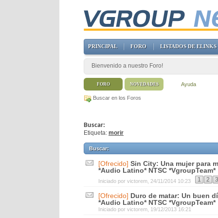
PRINCIPAL
FORO
LISTADOS DE ELINKS
Bienvenido a nuestro Foro!
Ayuda
FORO
NOVEDADES
Buscar en los Foros
Buscar:
Etiqueta:
morir
Buscar
:
[Ofrecido]
Sin City: Una mujer para 
*Audio Latino* NTSC *VgroupTeam*
1
2
Iniciado por
victorem
, 24/11/2014 10:23
[Ofrecido]
Duro de matar: Un buen dí
*Audio Latino* NTSC *VgroupTeam*
Iniciado por
victorem
, 19/12/2013 16:21