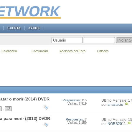
CUENTA
AYUDA
Calendario
Comunidad
Acciones del Foro
Enlaces
matar o morir (2014) DVDR
Respuestas
: 115
Último Mensaje: 1
Visitas: 7,919
00:31
por
anaztacio
...
3
12
a para morir (2013) DVDR
Respuestas
: 7
Último Mensaje: 1
Visitas: 1,159
02:38
por
NORB2011