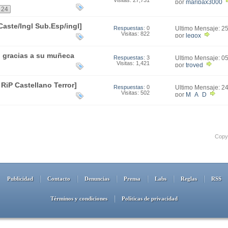
01:07
por
maripax3000
24
Caste/Ingl Sub.Esp/ingl]
Respuestas
: 0
Último Mensaje: 2
Visitas: 822
22:47
por
legox
o gracias a su muñeca
Respuestas
: 3
Último Mensaje: 0
Visitas: 1,421
14:25
por
troyed
 RiP Castellano Terror]
Respuestas
: 0
Último Mensaje: 2
Visitas: 502
17:04
por
M_A_D
Copyr
Publicidad
Contacto
Denuncias
Prensa
Labs
Reglas
RSS
Términos y condiciones
Políticas de privacidad