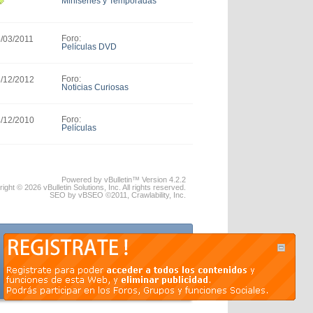
Miniseries y Temporadas
Completas DVD
Foro:
5/03/2011
Películas DVD
Foro:
5/12/2012
Noticias Curiosas
Foro:
4/12/2010
Películas
Powered by vBulletin™ Version 4.2.2
ight © 2026 vBulletin Solutions, Inc. All rights reserved.
SEO by vBSEO ©2011, Crawlability, Inc.