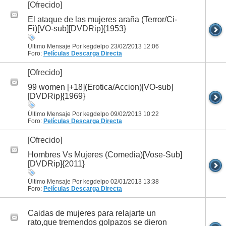
[Ofrecido]
El ataque de las mujeres araña (Terror/Ci-
Fi)[VO-sub][DVDRip]{1953}
Último Mensaje Por kegdelpo 23/02/2013
12:06
Foro:
Películas
Descarga Directa
[Ofrecido]
99 women [+18](Erotica/Accion)[VO-sub]
[DVDRip]{1969}
Último Mensaje Por kegdelpo 09/02/2013
10:22
Foro:
Películas
Descarga Directa
[Ofrecido]
Hombres Vs Mujeres (Comedia)[Vose-Sub]
[DVDRip]{2011}
Último Mensaje Por kegdelpo 02/01/2013
13:38
Foro:
Películas
Descarga Directa
Caidas de mujeres para relajarte un
rato,que tremendos golpazos se dieron