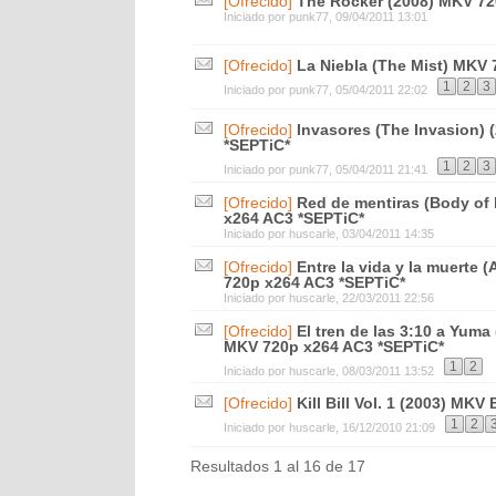
[Ofrecido]
The Rocker (2008) MKV 72
Iniciado por
punk77
, 09/04/2011 13:01
[Ofrecido]
La Niebla (The Mist) MKV 
1
2
3
Iniciado por
punk77
, 05/04/2011 22:02
[Ofrecido]
Invasores (The Invasion) 
*SEPTiC*
1
2
3
Iniciado por
punk77
, 05/04/2011 21:41
[Ofrecido]
Red de mentiras (Body of 
x264 AC3 *SEPTiC*
Iniciado por
huscarle
, 03/04/2011 14:35
[Ofrecido]
Entre la vida y la muerte
720p x264 AC3 *SEPTiC*
Iniciado por
huscarle
, 22/03/2011 22:56
[Ofrecido]
El tren de las 3:10 a Yuma
MKV 720p x264 AC3 *SEPTiC*
1
2
Iniciado por
huscarle
, 08/03/2011 13:52
[Ofrecido]
Kill Bill Vol. 1 (2003) MK
1
2
Iniciado por
huscarle
, 16/12/2010 21:09
Resultados 1 al 16 de 17