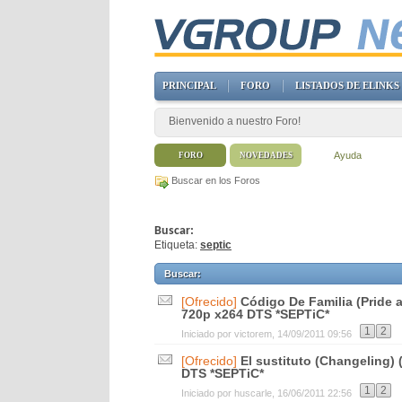
PRINCIPAL
FORO
LISTADOS DE ELINKS
Bienvenido a nuestro Foro!
Ayuda
FORO
NOVEDADES
Buscar en los Foros
Buscar:
Etiqueta:
septic
Buscar
:
[Ofrecido]
Código De Familia (Pride 
720p x264 DTS *SEPTiC*
1
2
Iniciado por
victorem
, 14/09/2011 09:56
[Ofrecido]
El sustituto (Changeling)
DTS *SEPTiC*
1
2
Iniciado por
huscarle
, 16/06/2011 22:56