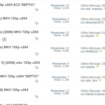
0p x264 AC3 *SEPTiC*
Respuestas
: 10
Último Mensaje: 0
Visitas: 1,528
20:56
por
lord_magnus
ce) MKV 720p x264
Respuestas
: 8
Último Mensaje: 0
Visitas: 1,284
12:33
por
pilusman1972
rs) (2008) MKV 720p x264
Respuestas
: 31
Último Mensaje: 0
Visitas: 4,290
18:32
por
fire347
...
4
s) MKV 720p x264
Respuestas
: 22
Último Mensaje: 0
Visitas: 3,380
21:10
por
HH90210
 V) (2008) mkv 720p x264
Respuestas
: 6
Último Mensaje: 2
Visitas: 1,338
02:55
por
ivokras
 MKV 720p x264 *SEPTiC*
Respuestas
: 7
Último Mensaje: 0
Visitas: 1,156
14:40
por
julio_bcn
08) MKV 720p x264
Respuestas
: 13
Último Mensaje: 2
Visitas: 1,988
09:54
por
Danilo Cuevas