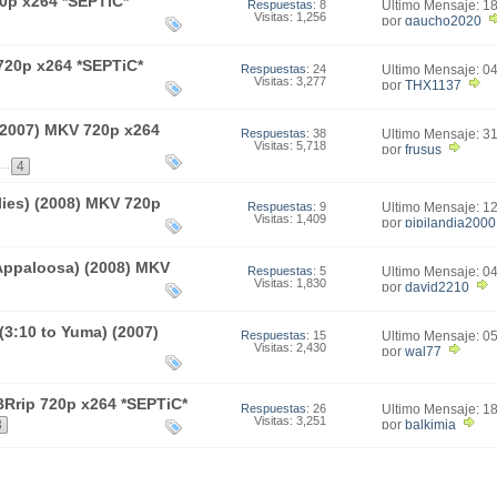
0p x264 *SEPTiC*
Respuestas
: 8
Último Mensaje: 1
Visitas: 1,256
23:15
por
gaucho2020
720p x264 *SEPTiC*
Respuestas
: 24
Último Mensaje: 0
Visitas: 3,277
03:05
por
THX1137
(2007) MKV 720p x264
Respuestas
: 38
Último Mensaje: 3
Visitas: 5,718
08:31
por
frusus
...
4
lies) (2008) MKV 720p
Respuestas
: 9
Último Mensaje: 1
Visitas: 1,409
09:05
por
pipilandia2000
 (Appaloosa) (2008) MKV
Respuestas
: 5
Último Mensaje: 0
Visitas: 1,830
01:23
por
david2210
 (3:10 to Yuma) (2007)
Respuestas
: 15
Último Mensaje: 0
Visitas: 2,430
04:02
por
wal77
V BRrip 720p x264 *SEPTiC*
Respuestas
: 26
Último Mensaje: 1
Visitas: 3,251
05:58
por
balkimia
3