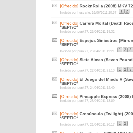
[Ofrecido]
RocknRolla (2008) MKV 72
1
2
Iniciado por
huscarle
, 16/06/2011 20:37
[Ofrecido]
Carrera Mortal (Death Ra
*SEPTiC*
Iniciado por
punk77
, 28/04/2011 19:32
[Ofrecido]
Espejos Siniestros (Mirro
*SEPTiC*
1
2
3
Iniciado por
punk77
, 28/04/2011 19:21
[Ofrecido]
Siete Almas (Seven Pound
*SEPTiC*
1
2
3
Iniciado por
punk77
, 27/04/2011 21:13
[Ofrecido]
El Juego del Miedo V (Saw
*SEPTiC*
Iniciado por
punk77
, 24/04/2011 12:40
[Ofrecido]
Pineapple Express (2008)
Iniciado por
punk77
, 23/04/2011 13:09
[Ofrecido]
Crepúsculo (Twilight) (20
*SEPTiC*
1
2
Iniciado por
punk77
, 21/04/2011 20:17