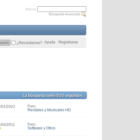
Buscar
Búsqueda Avanzada
Ayuda
Registrarse
¿Recordarme?
La búsqueda tomó
0.03
segundos.
Foro:
3/01/2022
Recitales y Musicales HD
Foro:
8/04/2011
Software y Otros