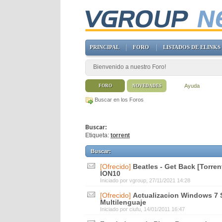
PRINCIPAL
FORO
LISTADOS DE ELINKS
Bienvenido a nuestro Foro!
Ayuda
FORO
NOVEDADES
Buscar en los Foros
Buscar:
Etiqueta:
torrent
Buscar
:
[Ofrecido]
Beatles - Get Back [Torr
ION10
Iniciado por
vgroup
, 27/11/2021 14:28
[Ofrecido]
Actualizacion Windows 7 
Multilenguaje
Iniciado por
ciufu
, 14/01/2011 16:47