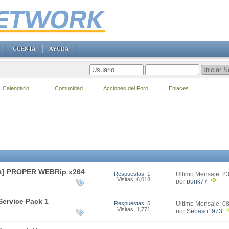
CUENTA
AYUDA
Calendario
Comunidad
Acciones del Foro
Enlaces
ent] PROPER WEBRip x264
Respuestas
: 1
Último Mensaje: 2
Visitas: 6,018
20:03
por
punk77
Service Pack 1
Respuestas
: 5
Último Mensaje: 0
Visitas: 1,771
19:34
por
Sebasg1973