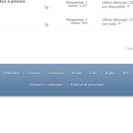
os a prisión
Respuestas
: 7
Último Mensaje: 2
Visitas: 1,157
21:30
por Maxxx669
Respuestas
: 2
Último Mensaje: 1
Visitas: 918
15:03
por ciufu
Copyr
Publicidad
Contacto
Denuncias
Prensa
Labs
Reglas
RSS
Términos y condiciones
Políticas de privacidad