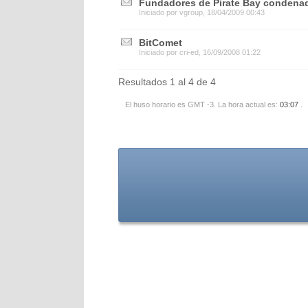
Fundadores de Pirate Bay condenad
Iniciado por
vgroup
, 18/04/2009 00:43
BitComet
Iniciado por
cri-ed
, 16/09/2008 01:22
Resultados 1 al 4 de 4
El huso horario es GMT -3. La hora actual es:
03:07
.