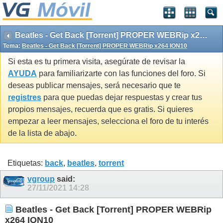
Beatles - Get Back [Torrent] PROPER WEBRip x264 ION10
Tema:
Beatles - Get Back [Torrent] PROPER WEBRip x264 ION10
Si esta es tu primera visita, asegúrate de revisar la
AYUDA
para familiarizarte con las funciones del foro. Si
deseas publicar mensajes, será necesario que te
registres
para que puedas dejar respuestas y crear tus
propios mensajes, recuerda que es gratis. Si quieres
empezar a leer mensajes, selecciona el foro de tu interés
de la lista de abajo.
Etiquetas:
back
,
beatles
,
torrent
vgroup
said:
27/11/2021
14:28
Beatles - Get Back [Torrent] PROPER WEBRip
x264 ION10