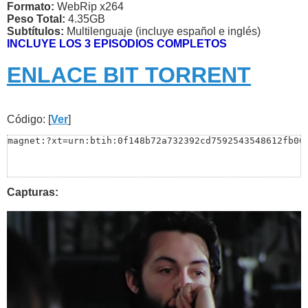
Formato:
WebRip x264
Peso Total:
4.35GB
Subtítulos:
Multilenguaje (incluye español e inglés)
INCLUYE LOS 3 EPISODIOS COMPLETOS
ENLACE BIT TORRENT
Código: [
Ver
]
magnet:?xt=urn:btih:0f148b72a732392cd7592543548612fb00
Capturas: