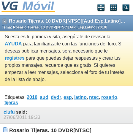
Rosario Tijeras. 10 DVDR[NTSC][Aud:Esp.Latino][2010]
Tema:
Rosario Tijeras. 10 DVDR[NTSC][Aud:Esp.Latino][2010]
Si esta es tu primera visita, asegúrate de revisar la
AYUDA
para familiarizarte con las funciones del foro. Si
deseas publicar mensajes, será necesario que te
registres
para que puedas dejar respuestas y crear tus
propios mensajes, recuerda que es gratis. Si quieres
empezar a leer mensajes, selecciona el foro de tu interés
de la lista de abajo.
Etiquetas:
2010
,
aud
,
dvdr
,
esp
,
latino
,
ntsc
,
rosario
,
tijeras
ciufu
said:
27/06/2011
19:33
Rosario Tijeras. 10 DVDR[NTSC]