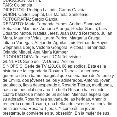
DURACIÓN: 60 min.
PAÍS: Colombia
DIRECTOR: Rodrigo Lalinde, Carlos Gaviria
GUIÓN: Carlos Duplat, Luz Mariela Santofimio
FOTOGRAFÍA: Sergio García
REPARTO: Maria Fernanda Yepes, Andres Sandoval,
Sebastian Martínez, Adriana Arango, Héctor García, Luis
Eduardo Motoa, Natalia Jerez, Juan David Restrepo, Julian
Mora, Mauricio Velez, Laura Perico, Margarita Ortega,
Liliana Vanegas, Alejandro Aguilar, Luis Fernando Hoyos,
Stephania Borge, Victoria Góngora, Victoria Hernandez,
Orlando Miguel, Ana María Kámper
PRODUCTORA: Teleset / RCN Televisión
GÉNERO: Serie de TV. Drama. Acción
SINOPSIS: Serie de TV (2010). 60 episodios. Esta es la
historia de la legendaria Rosario Tijeras, La hermosa
guerrera de un barrio marginal que se enamoro de Antonio y
de Emilio, dos jóvenes bellos y adinerados. Antonio, joven
arquitecto, lleva desesperado a Rosario Tijeras, moribunda,
hasta un hospital cercano. La bella Rosario ha recibido
cuatro balazos a mano de un sicario. Mientras espera que
su adorada Rosario sea salvada de las heridas, Antonio
recuerda como Rosario, una bella adolescente, se convirtió
en la asesina Rosario Tijeras. Y como él, un joven
prestante, la convierte en su obsesión. En la mujer de sus