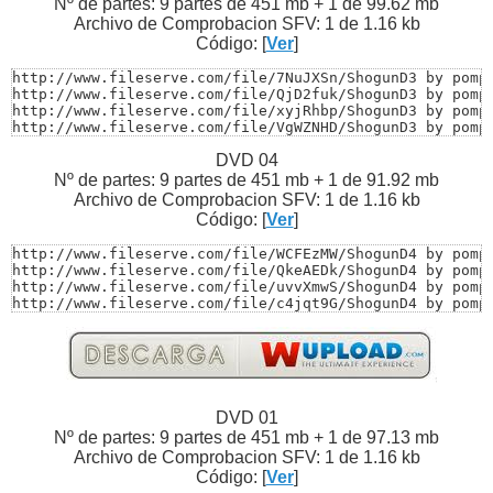
http://www.fileserve.com/file/TKhMVby/ShogunD2 by pompo
Nº de partes: 9 partes de 451 mb + 1 de 99.62 mb
http://www.fileserve.com/file/MBEeWQv/ShogunD2 by pompo
Archivo de Comprobacion SFV: 1 de 1.16 kb
http://www.fileserve.com/file/GNmxcrD/ShogunD2 by pompo
Código: [
Ver
]
http://www.fileserve.com/file/u4VE5vP/ShogunD2 by pompo
http://www.fileserve.com/file/bEDbEdU/ShogunD2 by pomp
http://www.fileserve.com/file/7NuJXSn/ShogunD3 by pompo
http://www.fileserve.com/file/QjD2fuk/ShogunD3 by pompo
http://www.fileserve.com/file/xyjRhbp/ShogunD3 by pompo
http://www.fileserve.com/file/VgWZNHD/ShogunD3 by pompo
http://www.fileserve.com/file/T9CftrR/ShogunD3 by pompo
DVD 04
http://www.fileserve.com/file/U8jFdBF/ShogunD3 by pompo
http://www.fileserve.com/file/P8qWeTR/ShogunD3 by pompo
Nº de partes: 9 partes de 451 mb + 1 de 91.92 mb
http://www.fileserve.com/file/Y5tRdCK/ShogunD3 by pompo
Archivo de Comprobacion SFV: 1 de 1.16 kb
http://www.fileserve.com/file/HHqZ54Y/ShogunD3 by pompo
Código: [
Ver
]
http://www.fileserve.com/file/C2ECgD5/ShogunD3 by pompo
http://www.fileserve.com/file/4QmHBYe/ShogunD3 by pomp
http://www.fileserve.com/file/WCFEzMW/ShogunD4 by pompo
http://www.fileserve.com/file/QkeAEDk/ShogunD4 by pompo
http://www.fileserve.com/file/uvvXmwS/ShogunD4 by pompo
http://www.fileserve.com/file/c4jqt9G/ShogunD4 by pompo
http://www.fileserve.com/file/c78YhKK/ShogunD4 by pompo
http://www.fileserve.com/file/ryTpbwQ/ShogunD4 by pompo
http://www.fileserve.com/file/9fA6XzX/ShogunD4 by pompo
http://www.fileserve.com/file/CB78BQX/ShogunD4 by pompo
http://www.fileserve.com/file/kCtdD7w/ShogunD4 by pompo
http://www.fileserve.com/file/mSnZRpn/ShogunD4 by pompo
DVD 01
http://www.fileserve.com/file/2w5guQq/ShogunD4 by pomp
Nº de partes: 9 partes de 451 mb + 1 de 97.13 mb
Archivo de Comprobacion SFV: 1 de 1.16 kb
Código: [
Ver
]