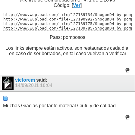
http://www.wupload.com/file/127189187/ShogunD3 by pompo
Código: [
Ver
]
http://www.wupload.com/file/127188364/ShogunD3 by pompo
http://www.wupload.com/file/127188167/ShogunD3 by pomp
http://www.wupload.com/file/127189734/ShogunD4 by pompo
http://www.wupload.com/file/127190992/ShogunD4 by pompo
http://www.wupload.com/file/127189775/ShogunD4 by pompo
http://www.wupload.com/file/127189785/ShogunD4 by pompo
http://www.wupload.com/file/127211728/ShogunD4 by pompo
Pass: pomposos
http://www.wupload.com/file/127189780/ShogunD4 by pompo
http://www.wupload.com/file/127210516/ShogunD4 by pompo
http://www.wupload.com/file/127188859/ShogunD4 by pompo
Los links siempre están activos, son restaurados cada día,
http://www.wupload.com/file/127189784/ShogunD4 by pompo
en caso de ser borrados, en tal caso vuelvan a verificar
http://www.wupload.com/file/127188854/ShogunD4 by pompo
http://www.wupload.com/file/127188855/ShogunD4 by pomp
victorem
said:
14/09/2011
10:04
Muchas Gracias por tanto material Ciufu y de calidad.