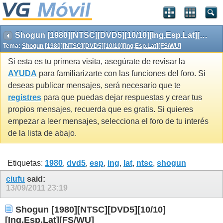
Shogun [1980][NTSC][DVD5][10/10][Ing,Esp.Lat][FS/WU]
Tema:
Shogun [1980][NTSC][DVD5][10/10][Ing,Esp.Lat][FS/WU]
Si esta es tu primera visita, asegúrate de revisar la
AYUDA
para familiarizarte con las funciones del foro. Si
deseas publicar mensajes, será necesario que te
registres
para que puedas dejar respuestas y crear tus
propios mensajes, recuerda que es gratis. Si quieres
empezar a leer mensajes, selecciona el foro de tu interés
de la lista de abajo.
Etiquetas:
1980
,
dvd5
,
esp
,
ing
,
lat
,
ntsc
,
shogun
ciufu
said:
13/09/2011
23:19
Shogun [1980][NTSC][DVD5][10/10]
[Ing,Esp.Lat][FS/WU]