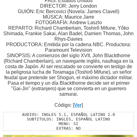
PAÍS: Estados Unidos
DIRECTOR: Jerry London
GUIÓN: Eric Bercovici (Novela: James Clavell)
MÚSICA: Maurice Jarre
FOTOGRAFÍA: Andrew Laszlo
REPARTO: Richard Chamberlain, Toshirô Mifune, Yôko
Shimada, Frankie Sakai, Alan Badel, Damien Thomas, John
Rhys-Davies
PRODUCTORA: Emitida por la cadena NBC. Productora:
Paramount Television
SINOPSIS: A comienzos del siglo XVII, John Blackthorne
(Richard Chamberlain), un navegante inglés, naufraga en la
costa de Japón. Al ser rescatado se convierte en testigo de
la peligrosa lucha de Toramaga (Toshirô Mifune), un señor
feudal que pretende ser Shogun, el máximo dictador militar.
Pasa el tiempo y un día Blackthorne decide ser el primer
"Gai-Jin" (extranjero) que se convierta en un guerrero
samurai.
Código: [
Ver
]
AUDIOS: INGLES 5.1, ESPAÑOL LATINO 2.0

SUBTITULOS: INGLES, ESPAÑOL LATINO

MENU: SI

EXTRAS: NO

TEMPORADA: UNICA (miniserie)
