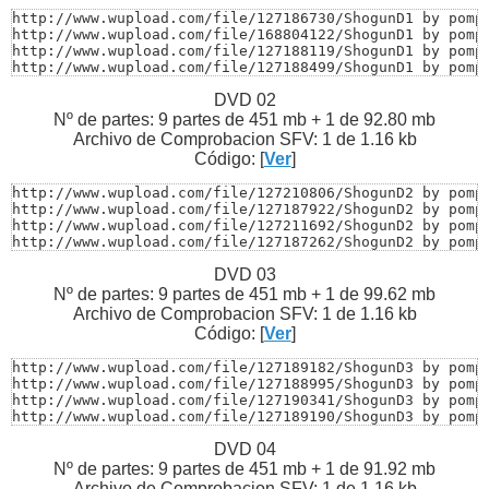
http://www.wupload.com/file/127186730/ShogunD1 by pompo
http://www.wupload.com/file/168804122/ShogunD1 by pompo
http://www.wupload.com/file/127188119/ShogunD1 by pompo
http://www.wupload.com/file/127188499/ShogunD1 by pompo
http://www.wupload.com/file/127188161/ShogunD1 by pompo
DVD 02
http://www.wupload.com/file/127188358/ShogunD1 by pompo
http://www.wupload.com/file/127188374/ShogunD1 by pompo
Nº de partes: 9 partes de 451 mb + 1 de 92.80 mb
http://www.wupload.com/file/127187984/ShogunD1 by pompo
Archivo de Comprobacion SFV: 1 de 1.16 kb
http://www.wupload.com/file/127187260/ShogunD1 by pompo
Código: [
Ver
]
http://www.wupload.com/file/127187053/ShogunD1 by pompo
http://www.wupload.com/file/127186871/ShogunD1 by pomp
http://www.wupload.com/file/127210806/ShogunD2 by pompo
http://www.wupload.com/file/127187922/ShogunD2 by pompo
http://www.wupload.com/file/127211692/ShogunD2 by pompo
http://www.wupload.com/file/127187262/ShogunD2 by pompo
http://www.wupload.com/file/127210524/ShogunD2 by pompo
DVD 03
http://www.wupload.com/file/127189740/ShogunD2 by pompo
http://www.wupload.com/file/127187918/ShogunD2 by pompo
Nº de partes: 9 partes de 451 mb + 1 de 99.62 mb
http://www.wupload.com/file/127187257/ShogunD2 by pompo
Archivo de Comprobacion SFV: 1 de 1.16 kb
http://www.wupload.com/file/127187250/ShogunD2 by pompo
Código: [
Ver
]
http://www.wupload.com/file/127187238/ShogunD2 by pompo
http://www.wupload.com/file/127187201/ShogunD2 by pomp
http://www.wupload.com/file/127189182/ShogunD3 by pompo
http://www.wupload.com/file/127188995/ShogunD3 by pompo
http://www.wupload.com/file/127190341/ShogunD3 by pompo
http://www.wupload.com/file/127189190/ShogunD3 by pompo
http://www.wupload.com/file/127189196/ShogunD3 by pompo
DVD 04
http://www.wupload.com/file/127213585/ShogunD3 by pompo
http://www.wupload.com/file/127190344/ShogunD3 by pompo
Nº de partes: 9 partes de 451 mb + 1 de 91.92 mb
http://www.wupload.com/file/127189729/ShogunD3 by pompo
Archivo de Comprobacion SFV: 1 de 1.16 kb