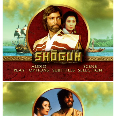
DISCOS: 4

CAPITULOS: 10

NORMA: NTSC

ASPECTO: Fullscreen

CALIDAD: DVD5