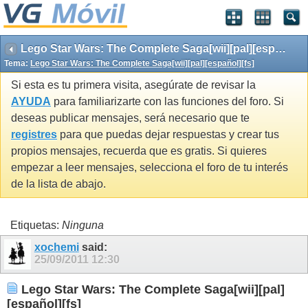
Lego Star Wars: The Complete Saga[wii][pal][español][fs]
Tema:
Lego Star Wars: The Complete Saga[wii][pal][español][fs]
Si esta es tu primera visita, asegúrate de revisar la
AYUDA
para familiarizarte con las funciones del foro. Si
deseas publicar mensajes, será necesario que te
registres
para que puedas dejar respuestas y crear tus
propios mensajes, recuerda que es gratis. Si quieres
empezar a leer mensajes, selecciona el foro de tu interés
de la lista de abajo.
Etiquetas:
Ninguna
xochemi
said:
25/09/2011
12:30
Lego Star Wars: The Complete Saga[wii][pal]
[español][fs]