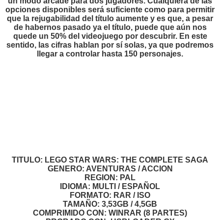
un modo arcade para dos jugadores. Cualquiera de las
opciones disponibles será suficiente como para permitir
que la rejugabilidad del título aumente y es que, a pesar
de habernos pasado ya el título, puede que aún nos
quede un 50% del videojuego por descubrir. En este
sentido, las cifras hablan por sí solas, ya que podremos
llegar a controlar hasta 150 personajes.
TITULO: LEGO STAR WARS: THE COMPLETE SAGA
GENERO: AVENTURAS / ACCION
REGION: PAL
IDIOMA: MULTI / ESPAÑOL
FORMATO: RAR / ISO
TAMAÑO: 3,53GB / 4,5GB
COMPRIMIDO CON: WINRAR (8 PARTES)