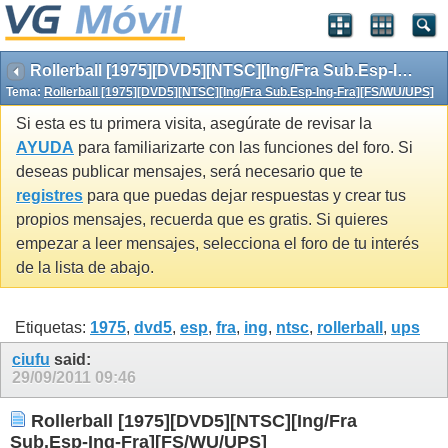
Rollerball [1975][DVD5][NTSC][Ing/Fra Sub.Esp-Ing-Fra][FS/WU/UPS]
Tema:
Rollerball [1975][DVD5][NTSC][Ing/Fra Sub.Esp-Ing-Fra][FS/WU/UPS]
Si esta es tu primera visita, asegúrate de revisar la
AYUDA
para familiarizarte con las funciones del foro. Si
deseas publicar mensajes, será necesario que te
registres
para que puedas dejar respuestas y crear tus
propios mensajes, recuerda que es gratis. Si quieres
empezar a leer mensajes, selecciona el foro de tu interés
de la lista de abajo.
Etiquetas:
1975
,
dvd5
,
esp
,
fra
,
ing
,
ntsc
,
rollerball
,
ups
ciufu
said:
29/09/2011
09:46
Rollerball [1975][DVD5][NTSC][Ing/Fra
Sub.Esp-Ing-Fra][FS/WU/UPS]