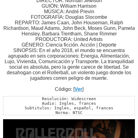
DIRECTOR: Norman Jewison
GUIÓN: William Harrison
MÚSICA: André Previn
FOTOGRAFÍA: Douglas Slocombe
REPARTO: James Caan, John Houseman, Ralph
Richardson, Maud Adams, John Beck, Moses Gunn, Pamela
Hensley, Barbara Trentham, Shane Rimmer
PRODUCTORA: United Artists
GÉNERO: Ciencia ficción. Acción | Deporte
SINOPSIS: En el año 2018, el mundo se encuentra
agrupado en seis corporaciones: Energia, Alimentación,
Lujo, Vivienda, Comunicación y Transporte. La tranquilidad
social es absoluta, pero la gente carece de libertad. Se
desahogan con el Rollerball, un violento juego donde los
jugadores corren peligro de muerte.
Código: [
Ver
]
Resolución: Widescreen

Audio: Ingles, frances

Subtitulos: Ingles, español, frances

Norma: NTSC

Menu: Si

Extra: Si

Winrar: Nº de partes: 8 partes de 451 mb + 1 de 414.29 
Archivo de Comprobacion SFV: 1 de 1.02 kb

Zona: Libre