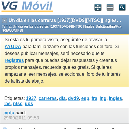
Un dia en las carreras [1937][DVD9][NTSC][Ingles Sub.Esp/Ing/Fra][FS/WU/UPS]
Tema:
Un dia en las carreras [1937][DVD9][NTSC][Ingles Sub.Esp/Ing/Fra]
[FS/WU/UPS]
Si esta es tu primera visita, asegúrate de revisar la
AYUDA
para familiarizarte con las funciones del foro. Si
deseas publicar mensajes, será necesario que te
registres
para que puedas dejar respuestas y crear tus
propios mensajes, recuerda que es gratis. Si quieres
empezar a leer mensajes, selecciona el foro de tu interés
de la lista de abajo.
Etiquetas:
1937
,
carreras
,
dia
,
dvd9
,
esp
,
fra
,
ing
,
ingles
,
las
,
ntsc
,
ups
ciufu
said:
29/09/2011
09:53