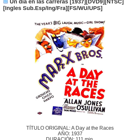
Un dia en las carreras [1937][DVD9][NTSC]
[Ingles Sub.Esp/Ing/Fra][FS/WU/UPS]
TÍTULO ORIGINAL: A Day at the Races
AÑO: 1937
DURACIÓN: 111 min.