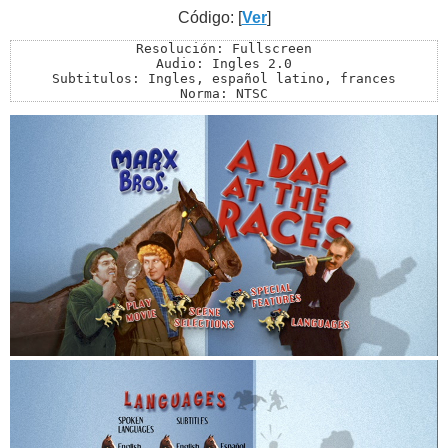
Código: [
Ver
]
Resolución: Fullscreen

Audio: Ingles 2.0

Subtitulos: Ingles, español latino, frances

Norma: NTSC

Menu: Si

Extra: Si

Tamano en total: 6.63 gb ISO

Winrar: Nº de partes: 14 partes de 451 mb + 1 de 281.88
Archivo de Comprobacion SFV: 1 de 2.01 kb

Zona: Libre