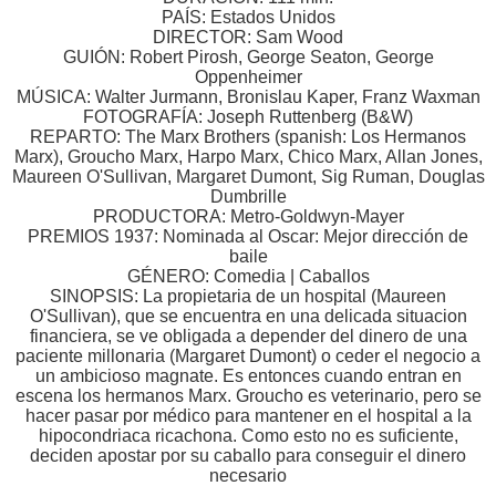
PAÍS: Estados Unidos
DIRECTOR: Sam Wood
GUIÓN: Robert Pirosh, George Seaton, George
Oppenheimer
MÚSICA: Walter Jurmann, Bronislau Kaper, Franz Waxman
FOTOGRAFÍA: Joseph Ruttenberg (B&W)
REPARTO: The Marx Brothers (spanish: Los Hermanos
Marx), Groucho Marx, Harpo Marx, Chico Marx, Allan Jones,
Maureen O'Sullivan, Margaret Dumont, Sig Ruman, Douglas
Dumbrille
PRODUCTORA: Metro-Goldwyn-Mayer
PREMIOS 1937: Nominada al Oscar: Mejor dirección de
baile
GÉNERO: Comedia | Caballos
SINOPSIS: La propietaria de un hospital (Maureen
O'Sullivan), que se encuentra en una delicada situacion
financiera, se ve obligada a depender del dinero de una
paciente millonaria (Margaret Dumont) o ceder el negocio a
un ambicioso magnate. Es entonces cuando entran en
escena los hermanos Marx. Groucho es veterinario, pero se
hacer pasar por médico para mantener en el hospital a la
hipocondriaca ricachona. Como esto no es suficiente,
deciden apostar por su caballo para conseguir el dinero
necesario