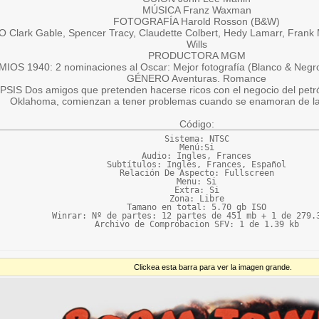
MÚSICA Franz Waxman
FOTOGRAFÍA Harold Rosson (B&W)
Clark Gable, Spencer Tracy, Claudette Colbert, Hedy Lamarr, Frank Mor
Wills
PRODUCTORA MGM
IOS 1940: 2 nominaciones al Oscar: Mejor fotografía (Blanco & Negro
GÉNERO Aventuras. Romance
SIS Dos amigos que pretenden hacerse ricos con el negocio del petr
Oklahoma, comienzan a tener problemas cuando se enamoran de la
Código:
Sistema: NTSC

Menú:Si

Audio: Ingles, Frances

Subtítulos: Ingles, Frances, Español

Relación De Aspecto: Fullscreen

Menu: Si

Extra: Si

Zona: Libre

Tamano en total: 5.70 gb ISO

Winrar: Nº de partes: 12 partes de 451 mb + 1 de 279.3
Archivo de Comprobacion SFV: 1 de 1.39 kb
Clickea esta barra para ver la imagen grande.