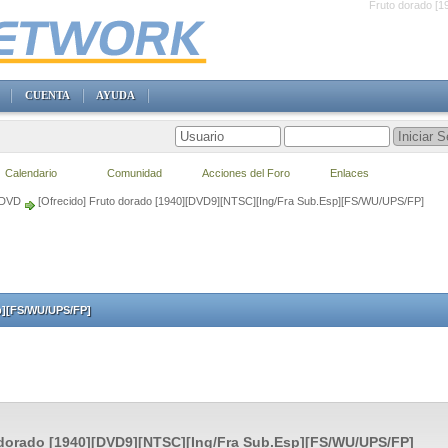
Fruto dorado [
CUENTA
AYUDA
Calendario
Comunidad
Acciones del Foro
Enlaces
 DVD
[Ofrecido] Fruto dorado [1940][DVD9][NTSC][Ing/Fra Sub.Esp][FS/WU/UPS/FP]
p][FS/WU/UPS/FP]
dorado [1940][DVD9][NTSC][Ing/Fra Sub.Esp][FS/WU/UPS/FP]