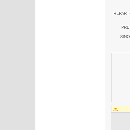
REPARTO 
PREM
SINOP