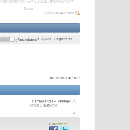
1940][DVD9][NTSC][Ing/Fra Sub.Esp][FS/WU/UPS/FP]
Buscar
Búsqueda Avanzada
Ayuda
Registrarse
¿Recordarme?
Resultados 1 al 2 de 2
Herramientas
Puntaje:
5
/5 |
Votos:
1
(autovoto)
#1
Compartir en: