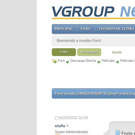
PRINCIPAL
FORO
LISTADOS DE ELINKS
Bienvenido a nuestro Foro!
Ayuda
FORO
NOVEDADES
Foro
Descarga Directa
Películas
Películas
Fruto dorado [1940][DVD9][NTSC][Ing/Fra Sub.Es
02/10/2011
02:26
ciufu
Super Administrador
Fruto 