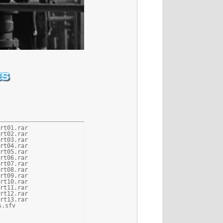
rt01.rar

rt02.rar

rt03.rar

rt04.rar

rt05.rar

rt06.rar

rt07.rar

rt08.rar

rt09.rar

rt10.rar

rt11.rar

rt12.rar

rt13.rar

s.sfv