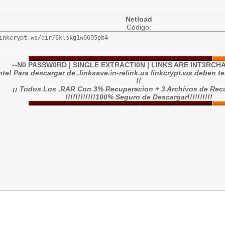
Netload
Código:
inkcrypt.ws/dir/6klskg1w6695pb4
--N0 PASSW0RD | SINGLE EXTRACTI0N | LINKS ARE INT3RCH
nte! Para descargar de .linksave.in-relink.us linkcrypt.ws deben 
!!
¡¡ Todos Los .RAR Con 3% Recuperacion + 3 Archivos de Recu
!!!!!!!!!!!!100% Seguro de Descargar!!!!!!!!!!