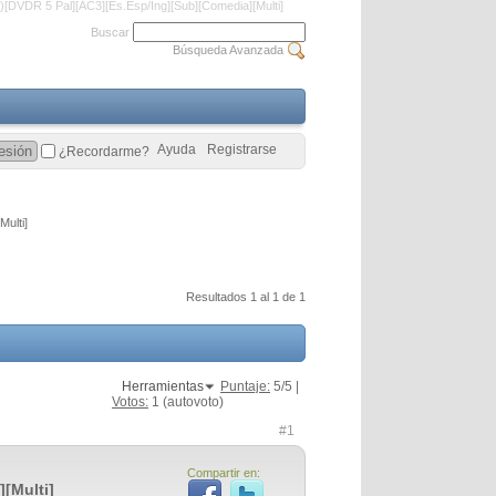
[DVDR 5 Pal][AC3][Es.Esp/Ing][Sub][Comedia][Multi]
Buscar
Búsqueda Avanzada
Ayuda
Registrarse
¿Recordarme?
ulti]
Resultados 1 al 1 de 1
Herramientas
Puntaje:
5
/5 |
Votos:
1
(autovoto)
#1
Compartir en:
[Multi]