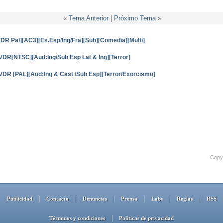
«
Tema Anterior
|
Próximo Tema
»
DR Pal][AC3][Es.Esp/Ing/Fra][Sub][Comedia][Multi]
DR[NTSC][Aud:Ing/Sub Esp Lat & Ing][Terror]
DR [PAL][Aud:Ing & Cast /Sub Esp][Terror/Exorcismo]
Copyr
Publicidad
Contacto
Denuncias
Prensa
Labs
Reglas
RSS
Términos y condiciones
Políticas de privacidad