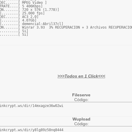
DEC......[ MPEG Video ]

TRATE....[ 5 406Kbps]

ON.......[ 720 x 576 (1.778)]

E........[ 25.000 fps]

DEC......[ AC3 2,0]

E........[ 4.07Gb]

E........[ demencial-Abril37cl]

ON.......[ Winrar 3.93  3% RECUPERACION + 3 Archivos RECUPERACION
.........[ Si]

.........[ Si]
>>>Todos en 1 Click<<<
Fileserve
Código:
inkcrypt.ws/dir/14mxagze36w02wi
Wupload
Código:
inkcrypt.ws/dir/y8lg89z58nq8444