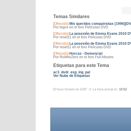
Temas Similares
[Ofrecido]
Mis queridos compatriotas [1996][DV
Por legox en el foro Películas DVD
[Ofrecido]
La posesión de Emma Evans 2010 DV
Por reset11 en el foro Películas DVD
[Ofrecido]
La posesión de Emma Evans 2010 DV
Por reset11 en el foro Películas DVD
[Ofrecido]
Horcas - Demencial
Por RolitheZero en el foro Full Albums
Etiquetas para este Tema
ac3
,
dvdr
,
esp
,
ing
,
pal
Ver Nube de Etiquetas
El huso horario es GMT -3. La hora actual es:
10:52
.