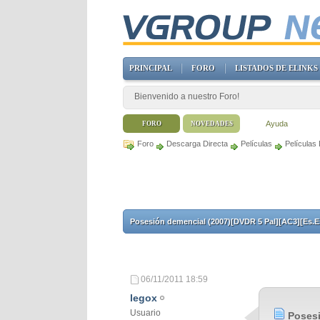
PRINCIPAL
FORO
LISTADOS DE ELINKS
Bienvenido a nuestro Foro!
Ayuda
FORO
NOVEDADES
Foro
Descarga Directa
Películas
Películas
Posesión demencial (2007)[DVDR 5 Pal][AC3][Es.E
06/11/2011
18:59
legox
Usuario
Posesi