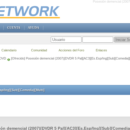
Posesión demencial (2007)
CUENTA
AYUDA
Calendario
Comunidad
Acciones del Foro
Enlaces
 DVD
[Ofrecido] Posesión demencial (2007)[DVDR 5 Pal][AC3][Es.Esp/Ing][Sub][Comedia][M
sp/Ing][Sub][Comedia][Multi]
ón demencial (2007)[DVDR 5 Pal][AC3][Es.Esp/Ing][Sub][Comedia]