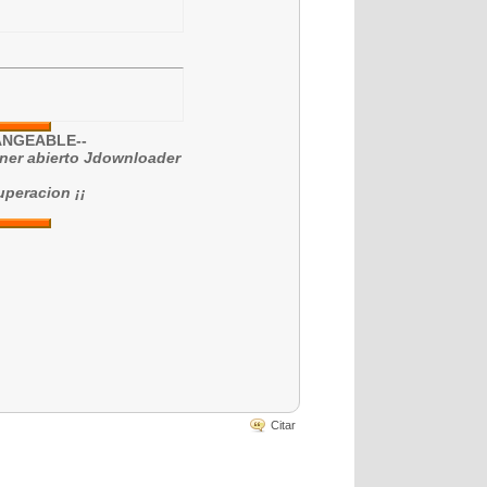
ANGEABLE--
tener abierto Jdownloader
peracion ¡¡
Citar