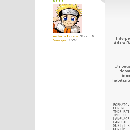
Fecha de Ingreso
31 dic, 10
Intérpr
Mensajes
1,927
Adam Boy
Un pequ
desat
inme
habitant
FORMATO.
GENERO..
IMDB RAT
IMDB URL
LANGUAGE
LANGUAGE
SUBTiTLE
RUNTiME.