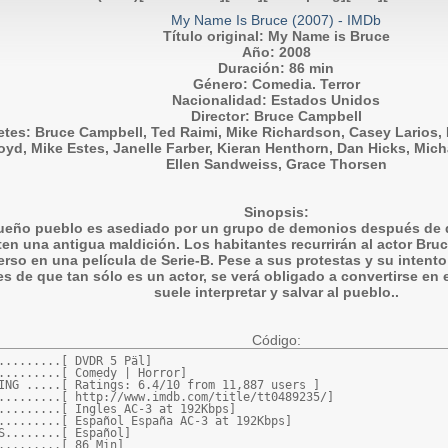
My Name Is Bruce (2007) - IMDb
Título original: My Name is Bruce
Año: 2008
Duración: 86 min
Género: Comedia. Terror
Nacionalidad: Estados Unidos
Director: Bruce Campbell
etes: Bruce Campbell, Ted Raimi, Mike Richardson, Casey Larios, D
d, Mike Estes, Janelle Farber, Kieran Henthorn, Dan Hicks, Micha
Ellen Sandweiss, Grace Thorsen
Sinopsis:
eño pueblo es asediado por un grupo de demonios después de 
en una antigua maldición. Los habitantes recurrirán al actor Bru
rso en una película de Serie-B. Pese a sus protestas y su intent
es de que tan sólo es un actor, se verá obligado a convertirse en 
suele interpretar y salvar al pueblo..
Código:
.........[ DVDR 5 Päl]

.........[ Comedy | Horror]

ING .....[ Ratings: 6.4/10 from 11,887 users ]

.........[ http://www.imdb.com/title/tt0489235/]

.........[ Ingles AC-3 at 192Kbps]

.........[ Español España AC-3 at 192Kbps]

S........[ Español]

.........[ 86 Min]
