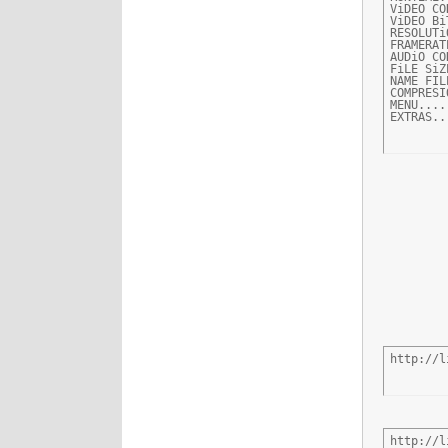
ViDEO CO
ViDEO Bi
RESOLUTi
FRAMERAT
AUDiO CO
FiLE SiZ
NAME FIL
COMPRESI
MENU....
EXTRAS..
http://l
http://l