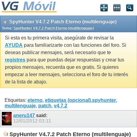
SpyHunter V4.7.2 Patch Eterno (multilenguaje)
Tema:
SpyHunter V4.7.2 Patch Eterno (multilenguaje)
Si esta es tu primera visita, asegúrate de revisar la
AYUDA
para familiarizarte con las funciones del foro. Si
deseas publicar mensajes, será necesario que te
registres
para que puedas dejar respuestas y crear tus
propios mensajes, recuerda que es gratis. Si quieres
empezar a leer mensajes, selecciona el foro de tu interés
de la lista de abajo.
Etiquetas:
eterno
,
etiquetas (opcional).spyhunter
,
multilenguaje
,
patch
,
v4.7.2
aneru147
said:
12/01/2012
03:11
SpyHunter V4.7.2 Patch Eterno (multilenguaje)