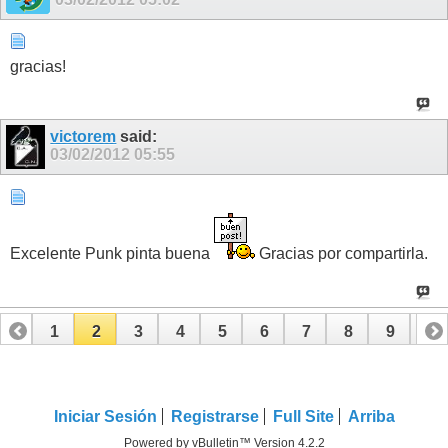
gracias!
victorem
said:
03/02/2012
05:55
Excelente Punk pinta buena
Gracias por compartirla.
1
2
3
4
5
6
7
8
9
10
11
12
13
14
15
Iniciar Sesión
Registrarse
Full Site
Arriba
Powered by vBulletin™ Version 4.2.2