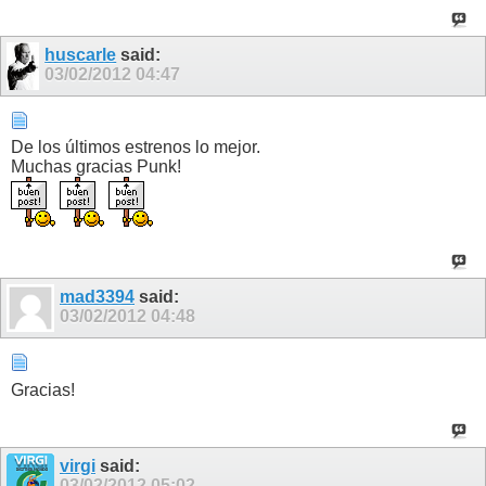
huscarle
said:
03/02/2012
04:47
De los últimos estrenos lo mejor.
Muchas gracias Punk!
mad3394
said:
03/02/2012
04:48
Gracias!
virgi
said:
03/02/2012
05:02