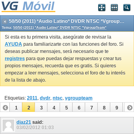
50/50 (2011) *Audio Latino* DVDR NTSC *VgroupTeam*
Tema:
50/50 (2011) *Audio Latino* DVDR NTSC *VgroupTeam*
Si esta es tu primera visita, asegúrate de revisar la
AYUDA
para familiarizarte con las funciones del foro. Si
deseas publicar mensajes, será necesario que te
registres
para que puedas dejar respuestas y crear tus
propios mensajes, recuerda que es gratis. Si quieres
empezar a leer mensajes, selecciona el foro de tu interés
de la lista de abajo.
Etiquetas:
2011
,
dvdr
,
ntsc
,
vgroupteam
1
2
3
4
5
6
7
8
9
10
11
12
13
14
15
diaz21
said:
03/02/2012
01:03