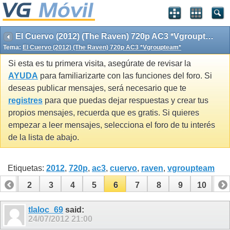
El Cuervo (2012) (The Raven) 720p AC3 *Vgroupteam*
Tema:
El Cuervo (2012) (The Raven) 720p AC3 *Vgroupteam*
Si esta es tu primera visita, asegúrate de revisar la
AYUDA
para familiarizarte con las funciones del foro. Si
deseas publicar mensajes, será necesario que te
registres
para que puedas dejar respuestas y crear tus
propios mensajes, recuerda que es gratis. Si quieres
empezar a leer mensajes, selecciona el foro de tu interés
de la lista de abajo.
Etiquetas:
2012
,
720p
,
ac3
,
cuervo
,
raven
,
vgroupteam
1
2
3
4
5
6
7
8
9
10
11
tlaloc_69
said:
24/07/2012
21:00