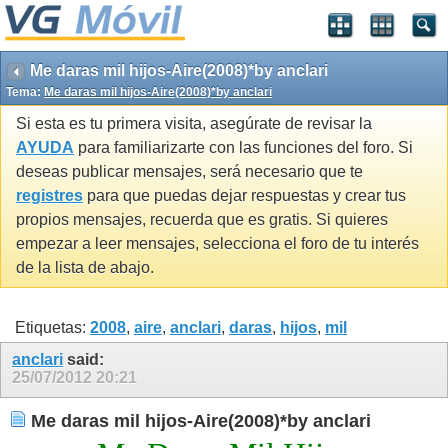
Me daras mil hijos-Aire(2008)*by anclari
Tema:
Me daras mil hijos-Aire(2008)*by anclari
Si esta es tu primera visita, asegúrate de revisar la
AYUDA
para familiarizarte con las funciones del foro. Si
deseas publicar mensajes, será necesario que te
registres
para que puedas dejar respuestas y crear tus
propios mensajes, recuerda que es gratis. Si quieres
empezar a leer mensajes, selecciona el foro de tu interés
de la lista de abajo.
Etiquetas:
2008
,
aire
,
anclari
,
daras
,
hijos
,
mil
anclari
said:
25/07/2012
20:21
Me daras mil hijos-Aire(2008)*by anclari