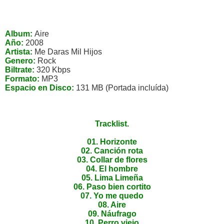
Album:
Aire
Año:
2008
Artista:
Me Daras Mil Hijos
Genero:
Rock
Biltrate:
320 Kbps
Formato:
MP3
Espacio en Disco:
131 MB (Portada incluída)
T
r
acklist.
01. Horizonte
02. Canción rota
03. Collar de flores
04. El hombre
05. Lima Limeña
06. Paso bien cortito
07. Yo me quedo
08. Aire
09. Náufrago
10. Perro viejo