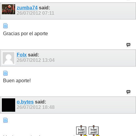
zumba74
said:
26/07/2012
07:11
Gracias por el aporte
Folx
said:
26/07/2012
13:04
Buen aporte!
o.bytes
said:
26/07/2012
18:48