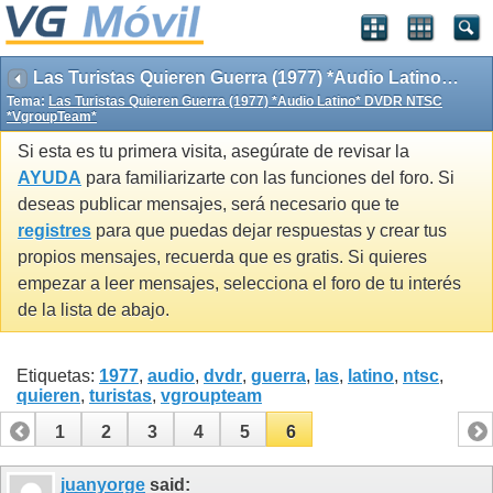
Las Turistas Quieren Guerra (1977) *Audio Latino* DVDR NTSC *VgroupTeam*
Tema:
Las Turistas Quieren Guerra (1977) *Audio Latino* DVDR NTSC
*VgroupTeam*
Si esta es tu primera visita, asegúrate de revisar la
AYUDA
para familiarizarte con las funciones del foro. Si
deseas publicar mensajes, será necesario que te
registres
para que puedas dejar respuestas y crear tus
propios mensajes, recuerda que es gratis. Si quieres
empezar a leer mensajes, selecciona el foro de tu interés
de la lista de abajo.
Etiquetas:
1977
,
audio
,
dvdr
,
guerra
,
las
,
latino
,
ntsc
,
quieren
,
turistas
,
vgroupteam
1
2
3
4
5
6
juanyorge
said: